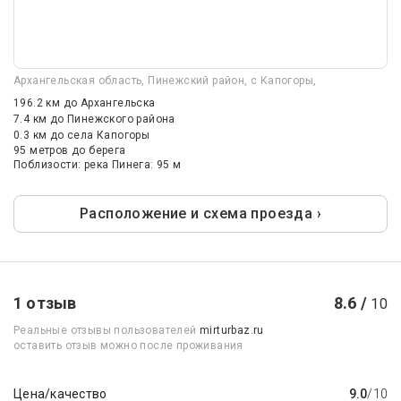
Архангельская область, Пинежский район, с Капогоры,
196.2 км
до Архангельска
7.4 км
до Пинежского района
0.3 км
до села Капогоры
95 метров до берега
Поблизости: река Пинега: 95 м
Расположение и схема проезда ›
1 отзыв
8.6 /
10
Реальные отзывы пользователей
mirturbaz.ru
оставить отзыв можно после проживания
Цена/качество
9.0
/10