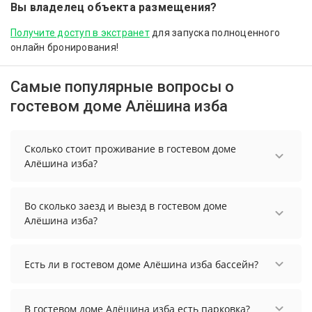
Вы владелец объекта размещения?
Получите доступ в экстранет
для запуска полноценного
онлайн бронирования!
Самые популярные вопросы о
гостевом доме Алёшина изба
Сколько стоит проживание в гостевом доме
Алёшина изба?
Чтобы увидеть актуальные цены на проживание
в гостевом доме Алёшина изба, выберите
Во сколько заезд и выезд в гостевом доме
нужные даты и количество гостей.
Алёшина изба?
Заезд возможен после 12:00, а выезд необходимо
осуществить до 14:00.
Есть ли в гостевом доме Алёшина изба бассейн?
В гостевом доме Алёшина изба нет бассейна.
В гостевом доме Алёшина изба есть парковка?