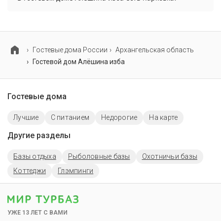
В гостевом доме Алёшина изба есть парковка,
уточните информацию перед бронированием у
менеджера, возможно, услуга оплачивается
отдельно.
Гостевые дома России
Архангельская область
Гостевой дом Алёшина изба
Гостевые дома
Лучшие
С питанием
Недорогие
На карте
Другие разделы
Базы отдыха
Рыболовные базы
Охотничьи базы
Коттеджи
Глэмпинги
УЖЕ 13 ЛЕТ С ВАМИ