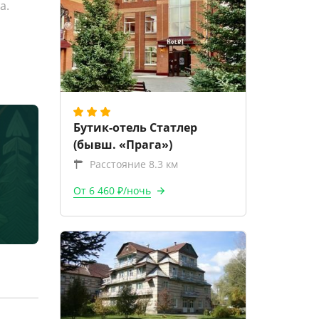
а.
Бутик-отель Статлер
(бывш. «Прага»)
Расстояние 8.3 км
От 6 460 ₽/ночь