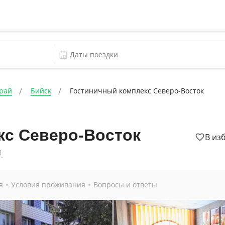
край
Бийск
Гостиничный комплекс Северо-Восток
кс Северо-Восток
В из
1
я
Условия проживания
Вопросы и ответы