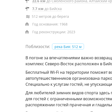
22.6 км
до Смоленского района, Алтайский к
7.7 км
до Бийска
512 метров до берега
Год основания: 1968
Год реконструкции: 2023
Поблизости:
река Бия: 512 м
В погоне за впечатлениями важно возвраща
комплекс Северо-Восток расположен в Бийске
Бесплатный Wi-Fi на территории поможет вс
автопутешественников организована парковк
Специально к услугам гостей, не упускающ
Для любителей зимних видов спорта здесь 
для гостей с ограниченными возможностями
распоряжении гостей прачечная и гладильн