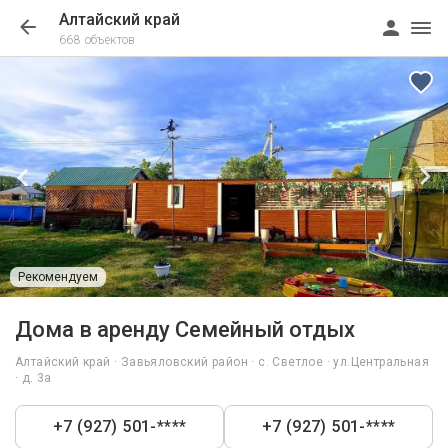
Алтайский край
668 объектов
Рекомендуем
1/29
Дома в аренду Семейный отдых
Алтайский край · Завьяловский район · с. Светлое · ул.Центральная
· д. 3а
+7 (927) 501-****
+7 (927) 501-****