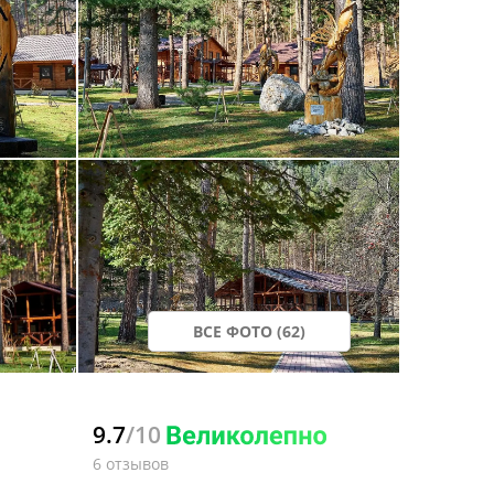
ВСЕ ФОТО (62)
9.7
/10
6 отзывов