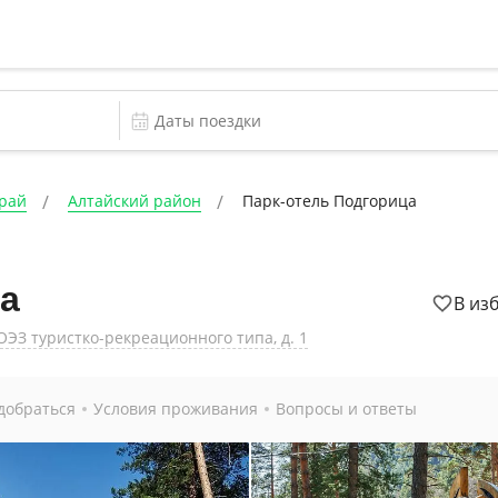
край
Алтайский район
Парк-отель Подгорица
а
В из
ОЭЗ туристко-рекреационного типа, д. 1
добраться
Условия проживания
Вопросы и ответы