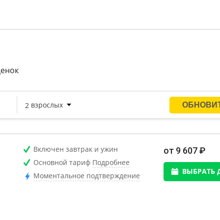
ый Wi-Fi и устойчивый приём сотового оператора Билайн
ценок
Включен завтрак и ужин
от 9 607 ₽
Основной тариф
Подробнее
ВЫБРАТЬ 
Моментальное подтверждение