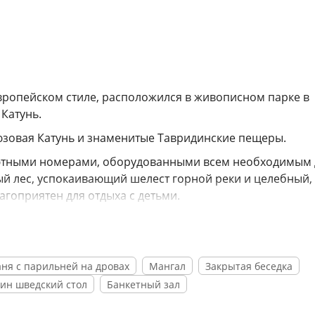
вропейском стиле, расположился в живописном парке в
 Катунь.
юзовая Катунь и знаменитые Тавридинские пещеры.
 уютными номерами, оборудованными всем необходимым 
й лес, успокаивающий шелест горной реки и целебный,
агоприятен для отдыха с детьми.
арк деревянных скульптур, выполненных искусными мас
 из экологически-чистых продуктов и бани на дровах с
аня с парильней на дровах
Мангал
Закрытая беседка
и и посетить такие достопримечательности как «Золотое
жин шведский стол
Банкетный зал
вридинские пещеры», «Чемальская ГЭС» и «Тёплое озеро».