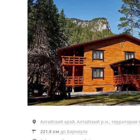
Алтайский край, Алтайский р-н., территория 
221.8 км
до Барнаула