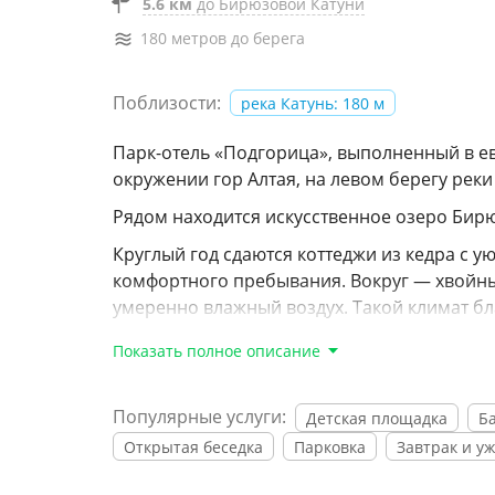
5.6 км
до Бирюзовой Катуни
180 метров до берега
Поблизости:
река Катунь: 180 м
Парк-отель «Подгорица», выполненный в е
окружении гор Алтая, на левом берегу реки
Рядом находится искусственное озеро Бир
Круглый год сдаются коттеджи из кедра с
комфортного пребывания. Вокруг — хвойны
умеренно влажный воздух. Такой климат бл
На территории вы найдёте удивительный п
Показать полное описание
со всех уголков земли; ресторан с блюдами
энергетикой целебных камней.
Популярные услуги:
Детская площадка
Б
Вы также сможете отправиться на экскурси
Открытая беседка
Парковка
Завтрак и у
озеро», «Манжерок», «Чуйский Тракт», «Та