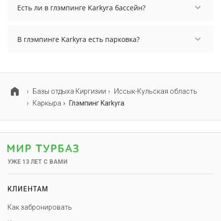
осуществить до 10:00.
Есть ли в глэмпинге Karkyra бассейн?
В глэмпинге Karkyra нет бассейна.
В глэмпинге Karkyra есть парковка?
В глэмпинге Karkyra есть парковка, уточните
информацию перед бронированием у
менеджера, возможно, услуга оплачивается
отдельно.
Базы отдыха Киргизии
Иссык-Кульская область
Каркыра
Глэмпинг Karkyra
УЖЕ 13 ЛЕТ С ВАМИ
КЛИЕНТАМ
Как забронировать