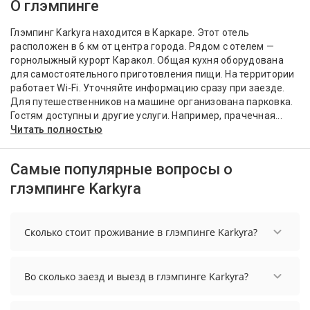
О глэмпинге
Глэмпинг Karkyra находится в Каркаре. Этот отель
расположен в 6 км от центра города. Рядом с отелем —
горнолыжный курорт Каракол. Общая кухня оборудована
для самостоятельного приготовления пищи. На территории
работает Wi-Fi. Уточняйте информацию сразу при заезде.
Для путешественников на машине организована парковка.
Гостям доступны и другие услуги. Например, прачечная...
Читать полностью
Самые популярные вопросы о
глэмпинге Karkyra
Сколько стоит проживание в глэмпинге Karkyra?
Стоимость проживания в глэмпинге Karkyra
начинается от 12080 рублей. Чтобы увидеть
Во сколько заезд и выезд в глэмпинге Karkyra?
актуальные цены на проживание, выберите
нужные даты и количество гостей.
Заезд возможен после 14:00, а выезд необходимо