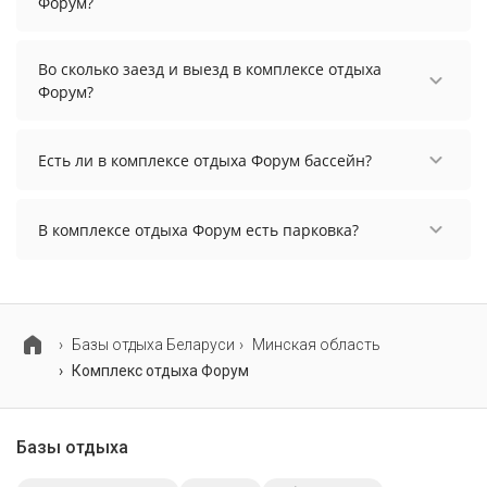
Форум?
Стоимость проживания в комплексе отдыха
Форум начинается от 95 рублей. Чтобы увидеть
Во сколько заезд и выезд в комплексе отдыха
актуальные цены на проживание, выберите
Форум?
нужные даты и количество гостей.
Заезд возможен после 14:00, а выезд необходимо
осуществить до 12:00.
Есть ли в комплексе отдыха Форум бассейн?
В комплексе отдыха Форум есть бассейн.
В комплексе отдыха Форум есть парковка?
В комплексе отдыха Форум есть парковка,
уточните информацию перед бронированием у
менеджера, возможно, услуга оплачивается
отдельно.
Базы отдыха Беларуси
Минская область
Комплекс отдыха Форум
Базы отдыха