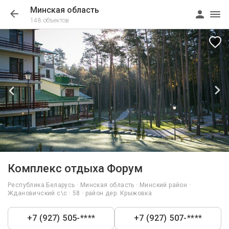
Минская область
148 объектов
1/45
Комплекс отдыха Форум
Республика Беларусь · Минская область · Минский район ·
Ждановичский с\с · 58 · район дер. Крыжовка
+7 (927) 505-****
+7 (927) 507-****