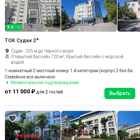
9.5
/ 10
★
ТОК Судак
2
Судак
·
325
м до
Черного моря
Открытый бассейн 720 м², Крытый бассейн с морской
водой
1-комнатный 2-местный номер 1-й категории (корпус 2 без балкона, 2, 6)
Семейное все включено
Моментальное подтверждение
от 11 000 ₽
для 2 гостей
Выбрать