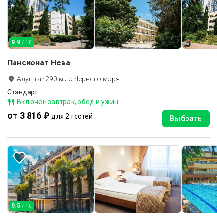
9.9
/ 10
Пансионат Нева
Алушта
·
290
м до
Черного моря
Стандарт
Включен завтрак, обед и ужин
от 3 816 ₽
для 2 гостей
Выбрать
9.5
/ 10