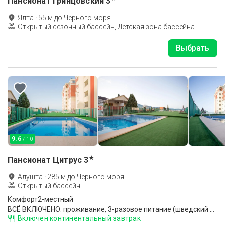
Пансионат Гринцовский
3
Ялта
·
55
м до
Черного моря
Открытый сезонный бассейн, Детская зона бассейна
Выбрать
9.6
/ 10
★
Пансионат Цитрус
3
Алушта
·
285
м до
Черного моря
Открытый бассейн
Комфорт2-местный
ВСЁ ВКЛЮЧЕНО: проживание, 3-разовое питание (шведский стол; при низкой загрузке - комплексное), обслуживание по системе "все включено"
Включен континентальный завтрак