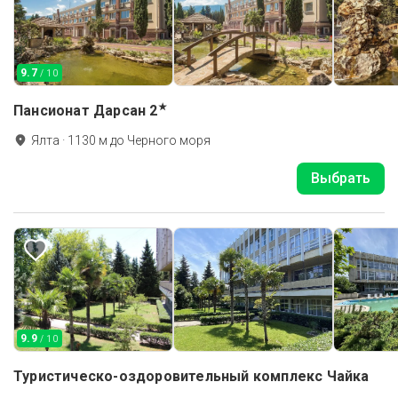
9.7
/ 10
★
Пансионат Дарсан
2
Ялта
·
1130
м до
Черного моря
Выбрать
9.9
/ 10
Туристическо-оздоровительный комплекс Чайка