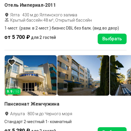
Отель Империал-2011
Ялта
·
430
м до
Ялтинского залива
Крытый бассейн 48 м², Открытый бассейн
1-мест. (разм. в 2-мест.) бизнес DBL без балк. (вид во двор)
от 5 700 ₽
для 2 гостей
Выбрать
9.9
/ 10
Пансионат Жемчужина
Алушта
·
800
м до
Черного моря
Стандарт 2-местный 1- комнатный
от 5 280 ₽