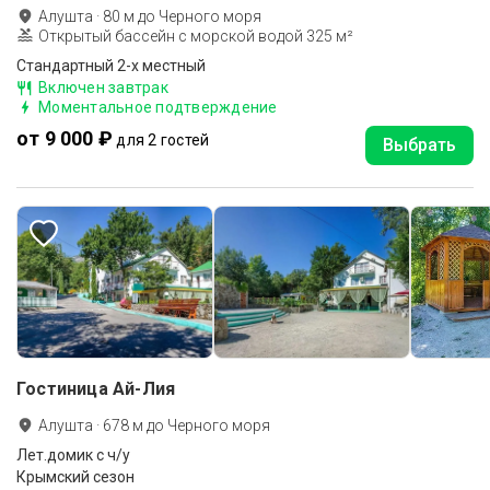
Алушта
·
80
м до
Черного моря
Открытый бассейн с морской водой 325 м²
Стандартный 2-х местный
Включен завтрак
Моментальное подтверждение
от 9 000 ₽
для 2 гостей
Выбрать
Гостиница Ай-Лия
Алушта
·
678
м до
Черного моря
Лет.домик с ч/у
Крымский сезон