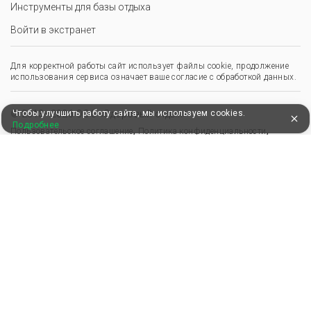
Инструменты для базы отдыха
Войти в экстранет
Для корректной работы сайт использует файлы cookie, продолжение
использования сервиса означает ваше согласие с обработкой данных.
Чтобы улучшить работу сайта, мы используем cookies.
© 2013–2026 ООО «Здоровый отдых»
Подробнее
,
,
Пользовательское соглашение
Политика конфиденциальности
Положение о перс. данных
Удобные, быстрые и безопасные платежи
при оплате бронирований
Мы в Едином федеральном реестре турагентов
ООО “Здоровый отдых”
0008795
РТА