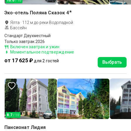
10.0
/ 10
★
Эко-отель Поляна Сказок
4
Ялта
·
112
м до
реки Водопадной
Бассейн
Стандарт Двухместный
Только завтрак 2026
Включен завтрак и ужин
Моментальное подтверждение
от 17 625 ₽
для 2 гостей
Выбрать
8.7
/ 10
Пансионат Лидия