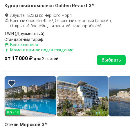
★
Курортный комплекс Golden Resort
3
Алушта
·
822
м до
Черного моря
Крытый бассейн 45 м², Открытый сезонный бассейн,
Открытый бассейн для занятий аквааэробикой
TWIN (Двухместный)
Стандартный тариф
Все включено
Моментальное подтверждение
от 17 000 ₽
для 2 гостей
Выбрать
9.9
/ 10
★
Отель Морской
3