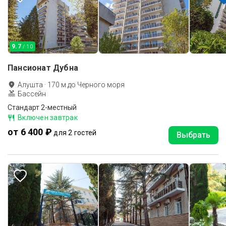
9.7
/ 10
Пансионат Дубна
Алушта
·
170
м до
Черного моря
Бассейн
Стандарт 2-местный
Включен завтрак
от 6 400 ₽
для 2 гостей
Выбрать