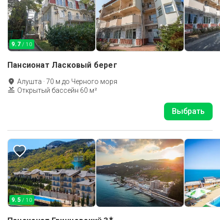
9.7
/ 10
Пансионат Ласковый берег
Алушта
·
70
м до
Черного моря
Открытый бассейн 60 м²
Выбрать
9.5
/ 10
★