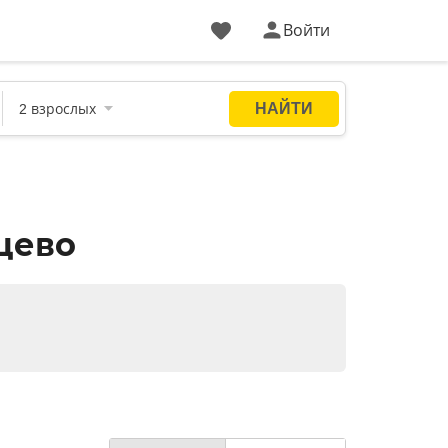
Войти
цево