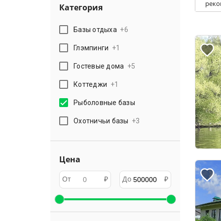
реко
Категория
Базы отдыха
+
6
Глэмпинги
+
1
Гостевые дома
+
5
Коттеджи
+
1
Рыболовные базы
Охотничьи базы
+
3
Цена
От
₽
До
₽