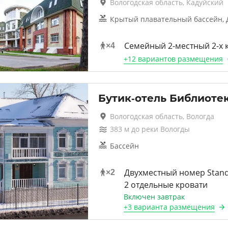
Вологодская область, Кадуйский
Крытый плавательный бассейн, 
Семейный 2-местный 2-х
×
4
+
12 вариантов
размещения
Бутик-отель Библиоте
Вологодская область, Вологда
383
м до
реки Вологды
Бассейн
Двухместный номер Stan
×
2
2 отдельные кровати
Включен завтрак
+
3 варианта
размещения