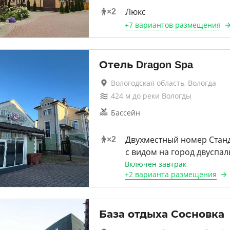
Люкс
×
2
+
7 вариантов
размещения
Отель Dragon Spa
Вологодская область, Вологда
424
м до
реки Вологды
Бассейн
Двухместный номер Стан
×
2
с видом на город двуспал
Включен завтрак
+
2 варианта
размещения
База отдыха Сосновка