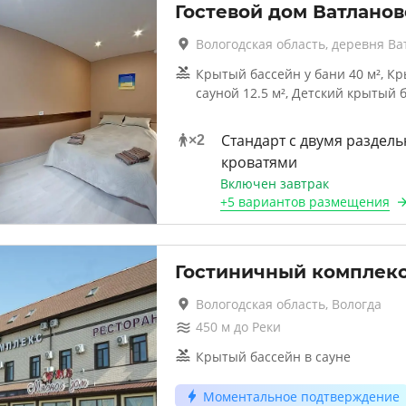
Гостевой дом Ватланов
Вологодская область, деревня Ва
Крытый бассейн у бани 40 м², К
сауной 12.5 м², Детский крытый 
Стандарт с двумя раздел
×
2
кроватями
Включен завтрак
+
5 вариантов
размещения
Гостиничный комплек
Вологодская область, Вологда
450
м до
Реки
Крытый бассейн в сауне
Моментальное подтверждение