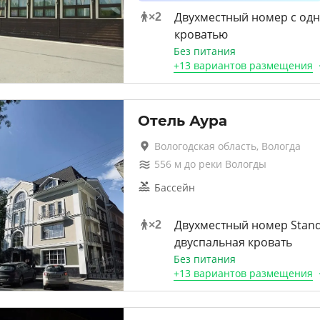
Двухместный номер с од
×
2
кроватью
Без питания
+
13 вариантов
размещения
Отель Аура
Вологодская область, Вологда
556
м до
реки Вологды
Бассейн
Двухместный номер Stan
×
2
двуспальная кровать
Без питания
+
13 вариантов
размещения