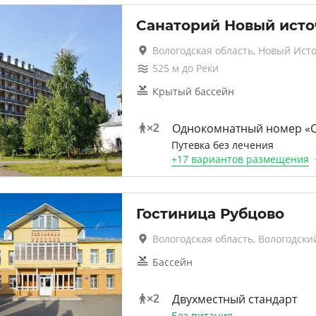
Санаторий Новый ист
Вологодская область, Новый Ист
525
м до
Реки
Крытый бассейн
Однокомнатный номер «С
×
2
Путевка без лечения
+
17 вариантов
размещения
Гостиница Рубцово
Вологодская область, Вологодски
Бассейн
Двухместный стандарт
×
2
Без питания