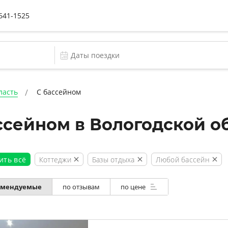
 641-1525
ласть
С бассейном
ссейном в Вологодской о
Коттеджи
Базы отдыха
Любой бассейн
ить всё
по отзывам
по цене
омендуемые