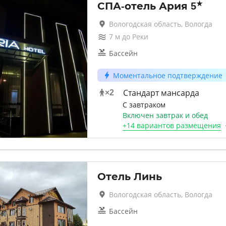
★
СПА-отель Ария
5
Вологодская область, Вологда
7
м до
Реки
Бассейн
Моментальное подтверждение
Стандарт мансарда
×
2
С завтраком
Включен завтрак и обед
+
14 вариантов
размещения
Отель Линь
Вологодская область, Вологда
Бассейн