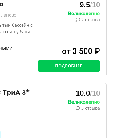
о
9.5
/10
тланово
2 отзыва
рытый бассейн с
бассейн у бани
ьными
от 3 500 ₽
ПОДРОБНЕЕ
★
с ТриА
3
10.0
/10
3 отзыва