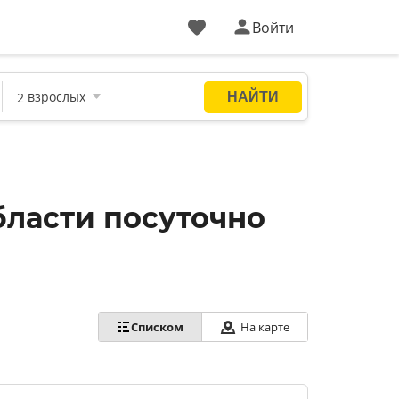
Войти
бласти посуточно
На карте
Списком