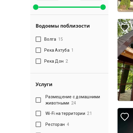
Водоемы поблизости
Волга
15
Река Ахтуба
1
Река Дон
2
Услуги
Размещение с домашними
животными
24
Wi-Fi на территории
21
Ресторан
4