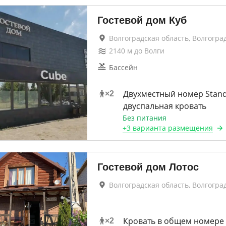
Гостевой дом Куб
Волгоградская область, Волгогра
2140
м до
Волги
Бассейн
Двухместный номер Stan
×
2
двуспальная кровать
Без питания
+
3 варианта
размещения
Гостевой дом Лотос
Волгоградская область, Волгогра
Кровать в общем номере
×
2