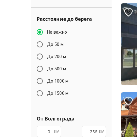
Расстояние до берега
Не важно
До 50 м
До 200 м
До 500 м
До 1000 м
До 1500 м
От Волгограда
км
км