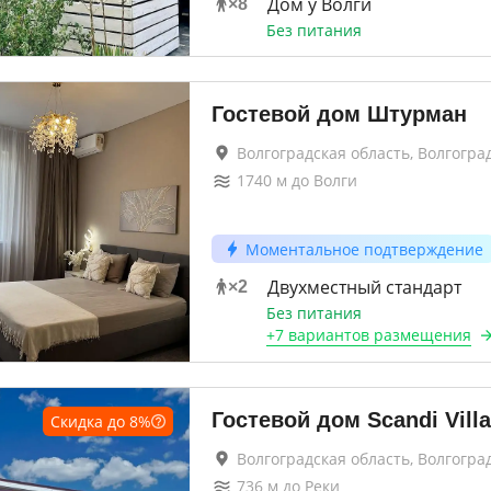
Дом у Волги
×
8
Без питания
Гостевой дом Штурман
Волгоградская область, Волгогра
1740
м до
Волги
Моментальное подтверждение
Двухместный стандарт
×
2
Без питания
+
7 вариантов
размещения
Гостевой дом Scandi Vill
Скидка до
8
%
Волгоградская область, Волгогра
736
м до
Реки