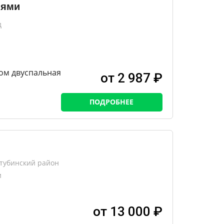
иями
д
ом двуспальная
от 2 987 ₽
ПОДРОБНЕЕ
хтубинский район
и
от 13 000 ₽