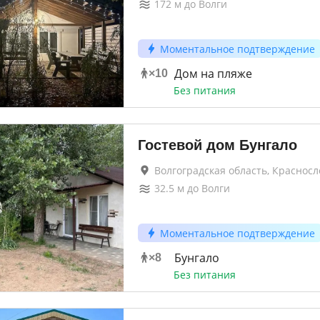
172
м до
Волги
Моментальное подтверждение
Дом на пляже
×
10
Без питания
Гостевой дом Бунгало
Волгоградская область, Красносл
32.5
м до
Волги
Моментальное подтверждение
Бунгало
×
8
Без питания