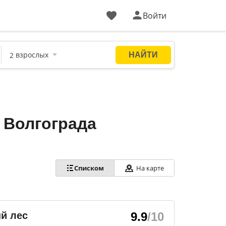
Войти
 Волгограда
На карте
Списком
й лес
9.9
/10