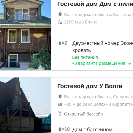
Гостевой дом Дом с лил
Волгоградская область, Волгогра
2200
м до
Волги
Двухместный номер Экон
×
2
кровать
Без питания
+
3 варианта
размещения
Гостевой дом У Волги
Волгоградская область, Среднеа
700
м до
реки Воложки Куропатк
Открытый бассейн
Дом с бассейном
×
10