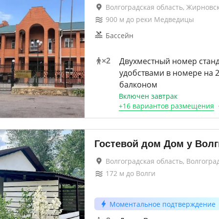
Волгоградская область, Жирновс
900
м до
реки Медведицы
Бассейн
Двухместный номер станд
×
2
удобствами в номере на 2
балконом
Включен завтрак
+
16 вариантов
размещения
Гостевой дом Дом у Волг
Волгоградская область, Волгогра
172
м до
Волги
Моментальное подтверждение