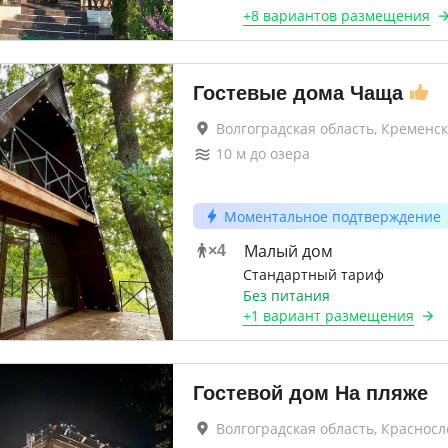
+
8 вариантов
размещения
Гостевые дома Чаща
Волгоградская область, Кременс
10
м до
озера
Моментальное подтверждение
Малый дом
×
4
Стандартный тариф
Без питания
+
1 вариант
размещения
Гостевой дом На пляже
Волгоградская область, Красносл