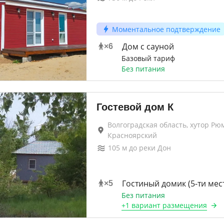
Моментальное подтверждение
Дом с сауной
×
6
Базовый тариф
Без питания
Гостевой дом К
Волгоградская область, хутор Рю
Красноярский
105
м до
реки Дон
Гостиный домик (5-ти мес
×
5
Без питания
+
1 вариант
размещения