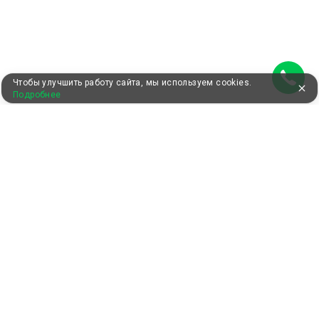
Чтобы улучшить работу сайта, мы используем cookies.
Подробнее
УЖЕ 13 ЛЕТ С ВАМИ
КЛИЕНТАМ
Как забронировать
Как оплатить
Бонусная программа
Акции