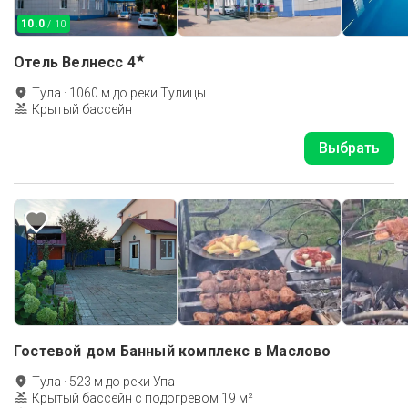
10.0
/ 10
★
Отель Велнесс
4
Тула
·
1060
м до
реки Тулицы
Крытый бассейн
Выбрать
Гостевой дом Банный комплекс в Маслово
Тула
·
523
м до
реки Упа
Крытый бассейн с подогревом 19 м²