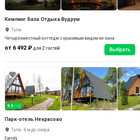
Кемпинг База Отдыха Вудрум
Тула
Четырёхместный коттедж с красивым видом из окна
от 6 492 ₽
для 2 гостей
Выбрать
9.9
/ 10
Парк-отель Некрасово
Тула
·
6
м до
озера
Family