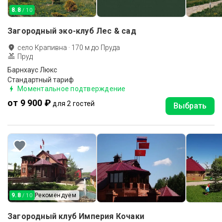
8.8
/ 10
Загородный эко-клуб Лес & сад
село Крапивна
·
170
м до
Пруда
Пруд
Барнхаус Люкс
Стандартный тариф
Моментальное подтверждение
от 9 900 ₽
для 2 гостей
Выбрать
9.8
Рекомендуем
/ 10
Загородный клуб Империя Кочаки