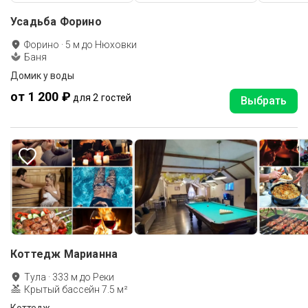
Усадьба Форино
Форино
·
5
м до
Нюховки
Баня
Домик у воды
от 1 200 ₽
для 2 гостей
Выбрать
Коттедж Марианна
Тула
·
333
м до
Реки
Крытый бассейн 7.5 м²