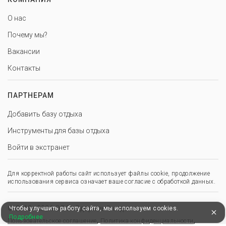
О нас
Почему мы?
Вакансии
Контакты
ПАРТНЕРАМ
Добавить базу отдыха
Инструменты для базы отдыха
Войти в экстранет
Для корректной работы сайт использует файлы cookie, продолжение
использования сервиса означает ваше согласие с обработкой данных.
© 2013–2026 ООО «Здоровый отдых»
Чтобы улучшить работу сайта, мы используем cookies.
Подробнее
,
,
Пользовательское соглашение
Политика конфиденциальности