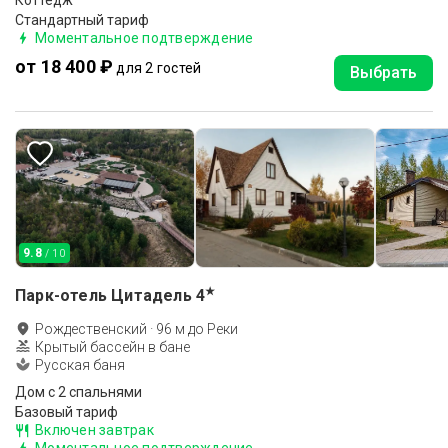
Коттедж
Стандартный тариф
Моментальное подтверждение
от 18 400 ₽
для 2 гостей
Выбрать
9.8
/ 10
★
Парк-отель Цитадель
4
Рождественский
·
96
м до
Реки
Крытый бассейн в бане
Русская баня
Дом с 2 спальнями
Базовый тариф
Включен завтрак