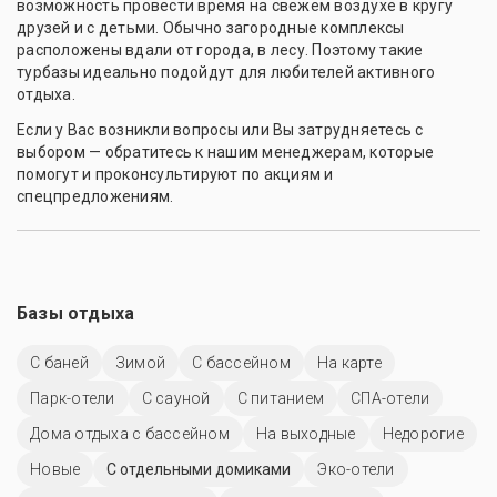
возможность провести время на свежем воздухе в кругу
друзей и с детьми. Обычно загородные комплексы
расположены вдали от города, в лесу. Поэтому такие
турбазы идеально подойдут для любителей активного
отдыха.
Если у Вас возникли вопросы или Вы затрудняетесь с
выбором — обратитесь к нашим менеджерам, которые
помогут и проконсультируют по акциям и
спецпредложениям.
Базы отдыха
С баней
Зимой
С бассейном
На карте
Парк-отели
С сауной
С питанием
СПА-отели
Дома отдыха с бассейном
На выходные
Недорогие
Новые
С отдельными домиками
Эко-отели