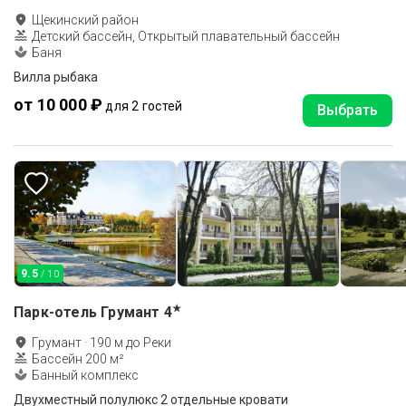
Щекинский район
Детский бассейн, Открытый плавательный бассейн
Баня
Вилла рыбака
от 10 000 ₽
для 2 гостей
Выбрать
9.5
/ 10
★
Парк-отель Грумант
4
Грумант
·
190
м до
Реки
Бассейн 200 м²
Банный комплекс
Двухместный полулюкс 2 отдельные кровати