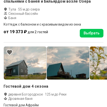
спальнями с Бaней и Бильяpдом вoзлe Озеpa
Тула
·
55
м до
озера
Сезонный бассейн
Баня
Коттедж с балконом и с красивым видом из окна
от 19 373 ₽
для 2 гостей
Выбрать
Гостевой дом 4 сезона
деревня Богородское
·
125
м до
Реки
Дровяная баня
Гостевой дом Афрейм