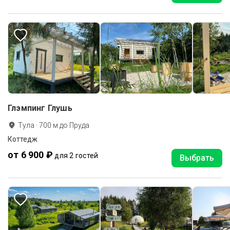
Глэмпинг Глушь
Тула
·
700
м до
Пруда
Коттедж
от 6 900 ₽
для 2 гостей
Выбрать