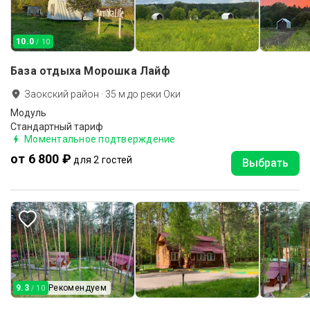
10.0
/ 10
База отдыха Морошка Лайф
Заокский район
·
35
м до
реки Оки
Модуль
Стандартный тариф
Моментальное подтверждение
от 6 800 ₽
для 2 гостей
Выбрать
9.3
Рекомендуем
/ 10