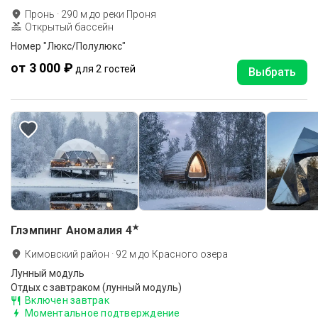
Пронь
·
290
м до
реки Проня
Открытый бассейн
Номер "Люкс/Полулюкс"
от 3 000 ₽
для 2 гостей
Выбрать
★
Глэмпинг Аномалия
4
Кимовский район
·
92
м до
Красного озера
Лунный модуль
Отдых с завтраком (лунный модуль)
Включен завтрак
Моментальное подтверждение