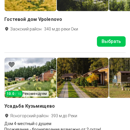
Гостевой дом Vpolenovo
Заокский район
·
340
м до
реки Оки
Выбрать
10.0
Рекомендуем
/ 10
Усадьба Кузьмищево
Ясногорский район
·
393
м до
Реки
Дом 4-местный с душем
Проживание - бронирвоание возможно от 2 суток!