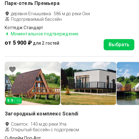
Парк-отель Премьера
деревня Егнышевка
·
586
м до
реки Оки
Подогреваемый бассейн
Коттедж Стандарт
Моментальное подтверждение
от 5 900 ₽
для 2 гостей
Выбрать
9.9
/ 10
Загородный комплекс Scandi
Советск
·
140
м до
реки Упа
Открытый бассейн с подогревом
О-Фрейм Поп-Арт