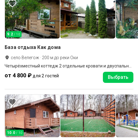
9.2
/ 10
База отдыха Как дома
село Велегож
·
200
м до
реки Оки
Четырёхместный коттедж 2 отдельные кровати и двуспальная кровать
от 4 800 ₽
для 2 гостей
Выбрать
10.0
/ 10