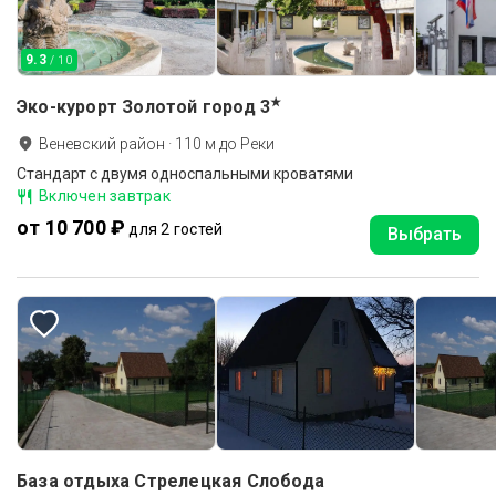
9.3
/ 10
★
Эко-курорт Золотой город
3
Веневский район
·
110
м до
Реки
Стандарт с двумя односпальными кроватями
Включен завтрак
от 10 700 ₽
для 2 гостей
Выбрать
База отдыха Стрелецкая Слобода