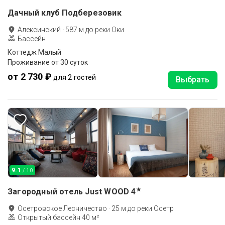
Дачный клуб Подберезовик
Алексинский
·
587
м до
реки Оки
Бассейн
Коттедж Малый
Проживание от 30 суток
от 2 730 ₽
для 2 гостей
Выбрать
9.1
/ 10
★
Загородный отель Just WOOD
4
Осетровское Лесничество
·
25
м до
реки Осетр
Открытый бассейн 40 м²