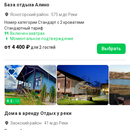
База отдыха Алино
Ясногорский район
·
575
м до
Реки
Номер категории Стандарт с 2 кроватями
Стандартный тариф
Включен завтрак
Моментальное подтверждение
от 4 400 ₽
для 2 гостей
Выбрать
9.2
/ 10
Дома в аренду Отдых у реки
Заокский район
·
41
м до
Реки