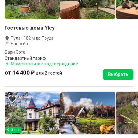
Гостевые дома Yley
Тула
·
182
м до
Пруда
Бассейн
Барн Сота
Стандартный тариф
Моментальное подтверждение
от 14 400 ₽
для 2 гостей
Выбрать
9.3
/ 10