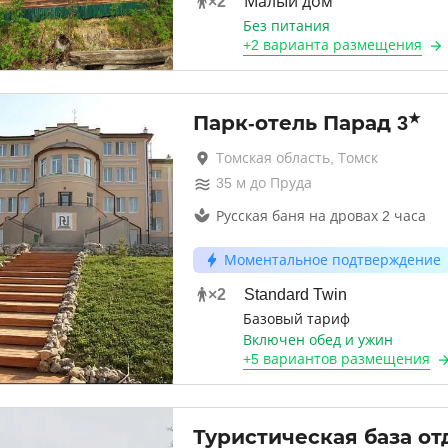
×
2
Малый дом
Без питания
+
2 варианта
размещения
★
Парк-отель Парад
3
Томская область, Томск
35
м до
Пруда
Русская баня на дровах 2 часа
Моментальное подтверждение
×
2
Standard Twin
Базовый тариф
Включен обед и ужин
+
5 вариантов
размещения
Туристическая база от