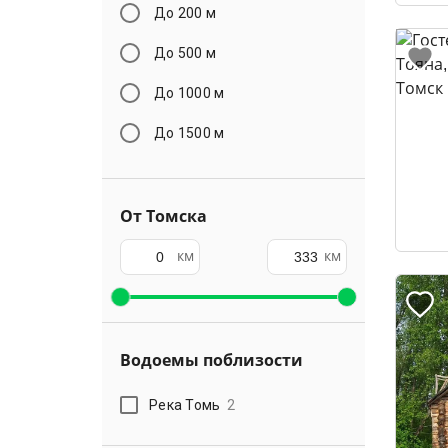
До 200 м
До 500 м
До 1000 м
До 1500 м
От Томска
км
км
Водоемы поблизости
Река Томь
2