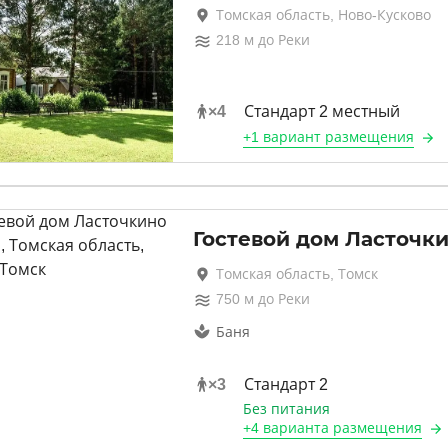
Томская область, Ново-Кусково
218
м до
Реки
×
4
Стандарт 2 местный
+
1 вариант
размещения
Гостевой дом Ласточки
Томская область, Томск
750
м до
Реки
Баня
×
3
Стандарт 2
Без питания
+
4 варианта
размещения