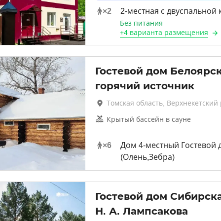
×
2
2-местная с двуспальной
Без питания
+
4 варианта
размещения
Гостевой дом Белоярс
горячий источник
Томская область, Верхнекетский
Крытый бассейн в сауне
×
6
Дом 4-местный Гостевой 
(Олень,Зебра)
Гостевой дом Сибирска
Н. А. Лампсакова