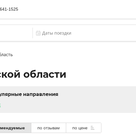
 641-1525
бласть
ской области
улярные направления
к
омендуемые
по отзывам
по цене