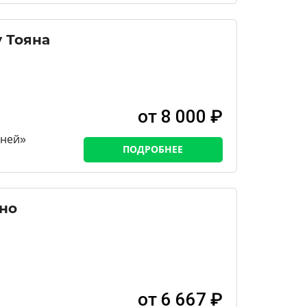
у Тояна
от 8 000 ₽
аней»
ПОДРОБНЕЕ
но
от 6 667 ₽