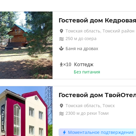
Гостевой дом Кедрова
Томская область, Томский район
250
м до
озера
Баня на дровах
×
10
Коттедж
Без питания
Гостевой дом ТвойОте
Томская область, Томск
2300
м до
реки Томи
Моментальное подтверждение