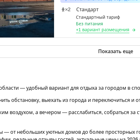
×
2
Стандарт
Стандартный тариф
Без питания
+
1 вариант
размещения
Показать еще
 области — удобный вариант для отдыха за городом в сп
ить обстановку, выехать из города и переключиться и о
м воздухом, а вечером — расслабиться, собраться за с
ы — от небольших уютных домов до более просторных 
фии, реальные отзывы гостей, актуальные цены на 2026