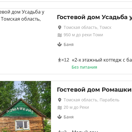
Гостевой дом Усадьба 
Томская область, Томск
950
м до
реки Томи
Баня
×
12
«2-х этажный коттедж с б
Без питания
Гостевой дом Ромашки
Томская область, Парабель
20
м до
Реки
Баня