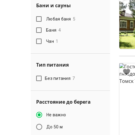
Бани и сауны
Любая баня
5
Баня
4
Чан
1
Тип питания
Без питания
7
Расстояние до берега
Не важно
До 50 м