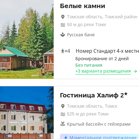
Белые камни
Томская область, Томский район
50
м до
реки Томи
Русская баня
×
4
Номер Стандарт 4-х мест
Бронирование от 2 дней
Без питания
+
3 варианта
размещения
★
Гостиница Халиф
2
Томская область, Томск
525
м до
реки Томи
Крытый бассейн с гейзерами
Моментальное подтверждение