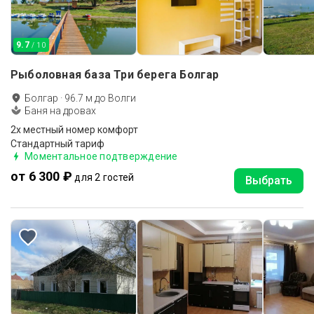
9.7
/ 10
Рыболовная база Три берега Болгар
Болгар
·
96.7
м до
Волги
Баня на дровах
2х местный номер комфорт
Стандартный тариф
Моментальное подтверждение
от 6 300 ₽
для 2 гостей
Выбрать