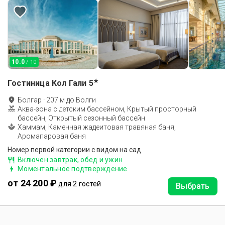
10.0
/ 10
★
Гостиница Кол Гали
5
Болгар
·
207
м до
Волги
Аква-зона с детским бассейном, Крытый просторный
бассейн, Открытый сезонный бассейн
Хаммам, Каменная жадеитовая травяная баня,
Аромапаровая баня
Номер первой категории с видом на сад
Включен завтрак, обед и ужин
Моментальное подтверждение
от 24 200 ₽
для 2 гостей
Выбрать