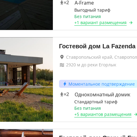
A-Frame
×
2
Выгодный тариф
Без питания
+
1 вариант
размещения
Гостевой дом La Fazenda
Ставропольский край, Ставропол
2920
м до
реки Егорлык
Моментальное подтверждение
Однокомнатный домик
×
2
Стандартный тариф
Без питания
+
5 вариантов
размещения