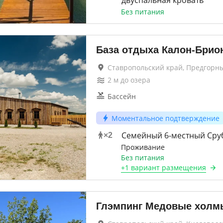
двуспальная кровать
Без питания
База отдыха Калон-Брио
Ставропольский край, Предгорн
2
м до
озера
Бассейн
Моментальное подтверждение
Семейный 6-местный Сру
×
2
Проживание
Без питания
+
1 вариант
размещения
Глэмпинг Медовые холм