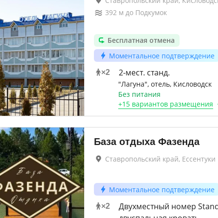
Ставропольский край, Кисловодс
392
м до
Подкумок
Бесплатная отмена
Моментальное подтверждение
2-мест. станд.
×
2
"Лагуна", отель, Кисловодск
Без питания
+
15 вариантов
размещения
База отдыха Фазенда
Ставропольский край, Ессентуки
Моментальное подтверждение
Двухместный номер Stan
×
2