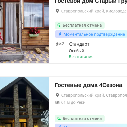
Гостевой дом Старый Гр
Ставропольский край, Кисловодс
Бесплатная отмена
Моментальное подтверждение
Стандарт
×
2
Особый
Без питания
Гостевые дома 4Сезона
Ставропольский край, Ставропол
61
м до
Реки
Бесплатная отмена