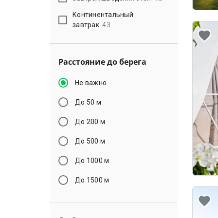
Континентальный
завтрак
43
Расстояние до берега
Не важно
До 50 м
До 200 м
До 500 м
До 1000 м
До 1500 м