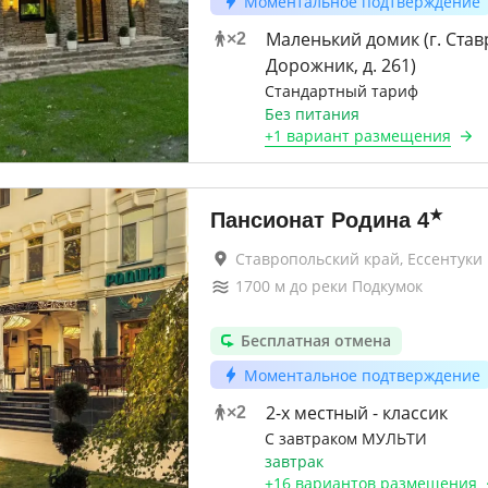
Моментальное подтверждение
Маленький домик (г. Став
×
2
Дорожник, д. 261)
Стандартный тариф
Без питания
+
1 вариант
размещения
★
Пансионат Родина
4
Ставропольский край, Ессентуки
1700
м до
реки Подкумок
Бесплатная отмена
Моментальное подтверждение
2-x местный - классик
×
2
С завтраком МУЛЬТИ
завтрак
+
16 вариантов
размещения