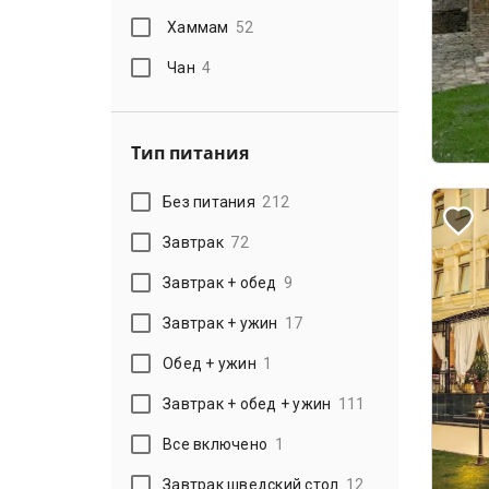
Хаммам
52
Чан
4
Тип питания
Без питания
212
Завтрак
72
Завтрак + обед
9
Завтрак + ужин
17
Обед + ужин
1
Завтрак + обед + ужин
111
Все включено
1
Завтрак шведский стол
12