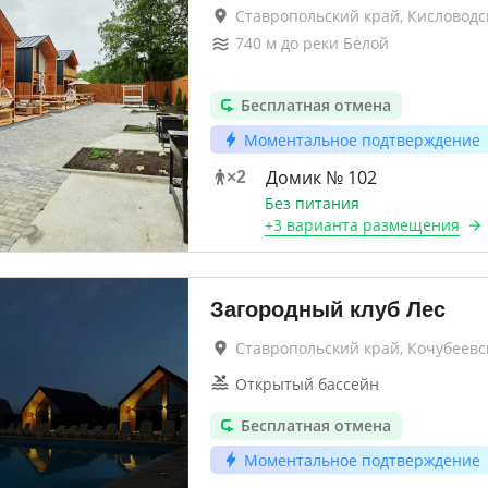
Ставропольский край, Кисловодс
740
м до
реки Белой
Бесплатная отмена
Моментальное подтверждение
Домик № 102
×
2
Без питания
+
3 варианта
размещения
Загородный клуб Лес
Ставропольский край, Кочубеевс
Открытый бассейн
Бесплатная отмена
Моментальное подтверждение