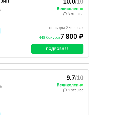
узин
10.0
/10
к
3 отзыва
1
ночь
для
2
человек
7 800 ₽
448 бонусов
ПОДРОБНЕЕ
9.7
/10
ь
4 отзыва