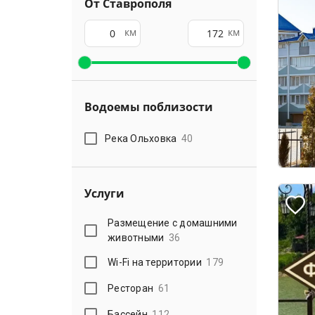
От Ставрополя
км
км
Водоемы поблизости
Река Ольховка
40
Услуги
Размещение с домашними
животными
36
Wi-Fi на территории
179
Ресторан
61
Бассейн
112