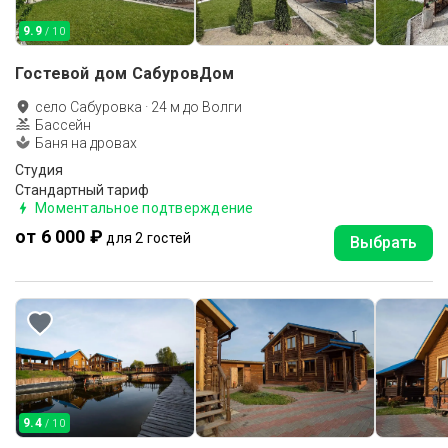
9.9
/ 10
Гостевой дом СабуровДом
село Сабуровка
·
24
м до
Волги
Бассейн
Баня на дровах
Студия
Стандартный тариф
Моментальное подтверждение
от 6 000 ₽
для 2 гостей
Выбрать
9.4
/ 10