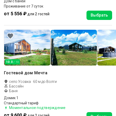
Дом с баней
Проживание от 7 суток
от 5 556 ₽
для 2 гостей
Выбрать
10.0
/ 10
Гостевой дом Мечта
село Усовка
·
60
м до
Волги
Бассейн
Баня
Домик 1
Стандартный тариф
Моментальное подтверждение
от 9 600 ₽
для 2 гостей