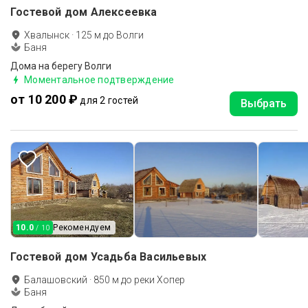
Гостевой дом Алексеевка
Хвалынск
·
125
м до
Волги
Баня
Дома на берегу Волги
Моментальное подтверждение
от 10 200 ₽
для 2 гостей
Выбрать
10.0
Рекомендуем
/ 10
Гостевой дом Усадьба Васильевых
Балашовский
·
850
м до
реки Хопер
Баня