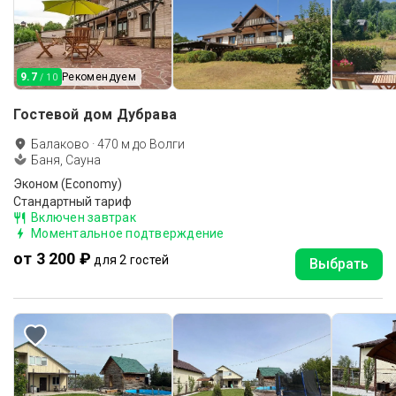
9.7
Рекомендуем
/ 10
Гостевой дом Дубрава
Балаково
·
470
м до
Волги
Баня, Сауна
Эконом (Economy)
Стандартный тариф
Включен завтрак
Моментальное подтверждение
от 3 200 ₽
для 2 гостей
Выбрать