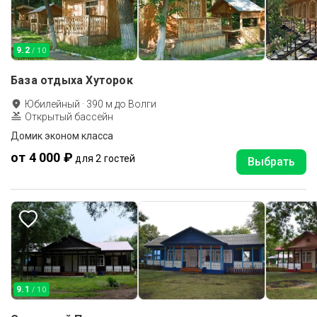
9.2
/ 10
База отдыха Хуторок
Юбилейный
·
390
м до
Волги
Открытый бассейн
Домик эконом класса
от 4 000 ₽
для 2 гостей
Выбрать
9.1
/ 10