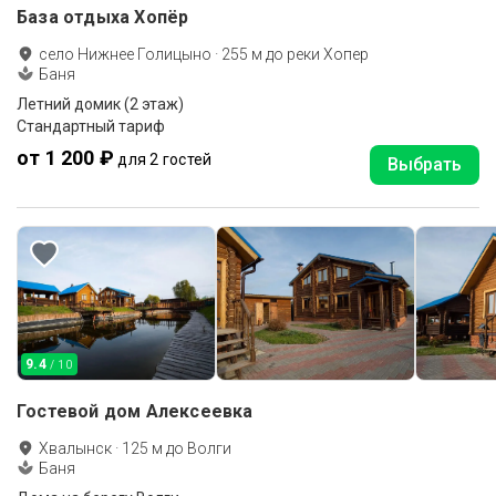
База отдыха Хопёр
село Нижнее Голицыно
·
255
м до
реки Хопер
Баня
Летний домик (2 этаж)
Стандартный тариф
от 1 200 ₽
для 2 гостей
Выбрать
9.4
/ 10
Гостевой дом Алексеевка
Хвалынск
·
125
м до
Волги
Баня