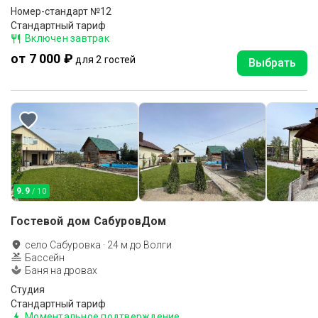
Номер-стандарт №12
Стандартный тариф
Включен завтрак
от 7 000 ₽
для 2 гостей
Выбрать
9.9
/ 10
Гостевой дом СабуровДом
село Сабуровка
·
24
м до
Волги
Бассейн
Баня на дровах
Студия
Стандартный тариф
Моментальное подтверждение