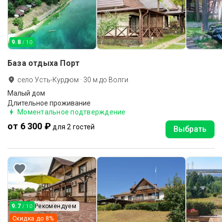
9.8
/ 10
База отдыха Порт
село Усть-Курдюм
·
30
м до
Волги
Малый дом
Длительное проживание
Моментальное подтверждение
от 6 300 ₽
для 2 гостей
Выбрать
9.7
Рекомендуем
/ 10
Скидка до
8
%