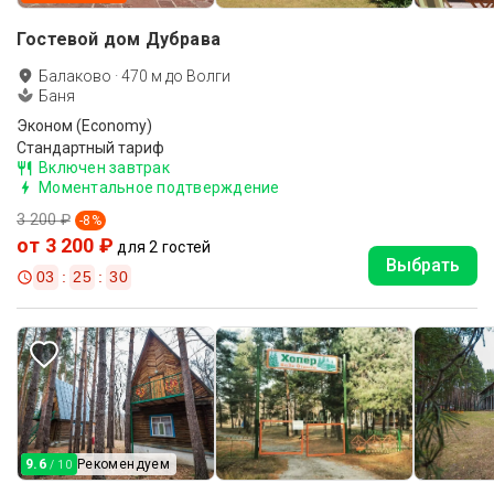
Гостевой дом Дубрава
Балаково
·
470
м до
Волги
Баня
Эконом (Economy)
Стандартный тариф
Включен завтрак
Моментальное подтверждение
3 200 ₽
-
8
%
от 3 200 ₽
для 2 гостей
Выбрать
03
:
25
:
29
9.6
Рекомендуем
/ 10