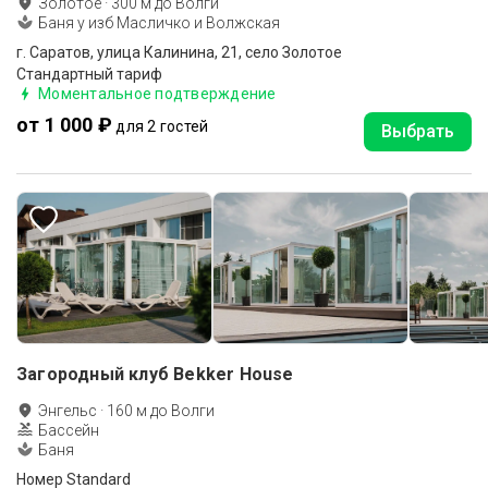
Золотое
·
300
м до
Волги
Баня у изб Масличко и Волжская
г. Саратов, улица Калинина, 21, село Золотое
Стандартный тариф
Моментальное подтверждение
от 1 000 ₽
для 2 гостей
Выбрать
Загородный клуб Bekker House
Энгельс
·
160
м до
Волги
Бассейн
Баня
Номер Standard