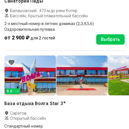
Санаторий Пады
Балашовский
·
470
м до
реки Хопер
Бассейн, Крытый плавательный бассейн
2-х местный номер в летних домиках (2,3,4,5,6)
Оздоровительная путевка
от 2 900 ₽
для 2 гостей
Выбрать
9.0
/ 10
★
База отдыха Волга Star
3
Саратов
Открытый бассейн
Стандартный номер