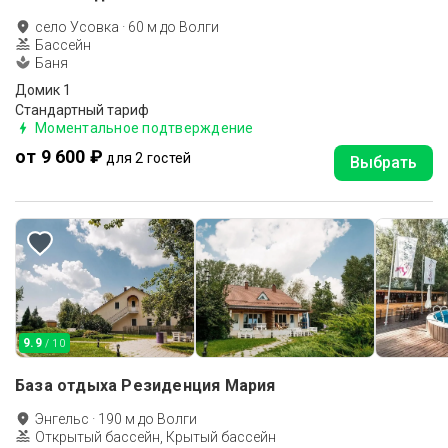
село Усовка
·
60
м до
Волги
Бассейн
Баня
Домик 1
Стандартный тариф
Моментальное подтверждение
от 9 600 ₽
для 2 гостей
Выбрать
9.9
/ 10
База отдыха Резиденция Мария
Энгельс
·
190
м до
Волги
Открытый бассейн, Крытый бассейн