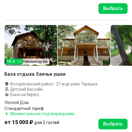
Выбрать
10.0
Рекомендуем
/ 10
База отдыха Заячьи ушки
Воскресенский район
·
27
м до
реки Терешка
Детский бассейн
Баня на берегу
Лесной Дом
Стандартный тариф
Моментальное подтверждение
от 15 000 ₽
для 2 гостей
Выбрать