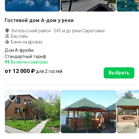
Гостевой дом А-дом у реки
Энгельсский район
·
545
м до
реки Саратовки
Бассейн
Баня на дровах
Дом А-фрейм
Стандартный тариф
Включен завтрак
от 12 000 ₽
для 2 гостей
Выбрать