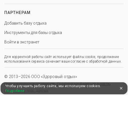
ПАРТНЕРАМ
Добавить базу отдыха
Инструменты для базы отдыха
Войти в экстранет
Для корректной работы сайт использует файлы cookie, продолжение
использования сервиса означает ваше согласие с обработкой данных.
© 2013–2026 ООО «Здоровый отдых»
,
,
Пользовательское соглашение
Политика конфиденциальности
Чтобы улучшить работу сайта, мы используем cookies.
Положение о перс. данных
Подробнее
Удобные, быстрые и безопасные платежи
при оплате бронирований