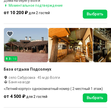
Дома на берегу Волги
Моментальное подтверждение
от 10 200 ₽
для 2 гостей
Выбрать
9.3
/ 10
База отдыха Подсолнух
село Сабуровка
·
45
м до
Волги
Баня на воде
«Летний корпус» однокомнатный номер ( 2-местный 1 этаж)
от 4 500 ₽
для 2 гостей
Выбрать