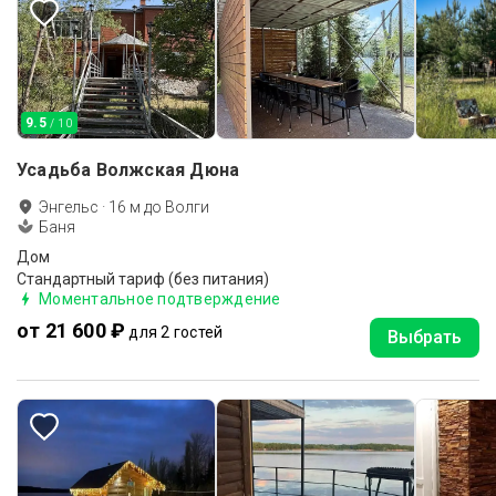
9.5
/ 10
Усадьба Волжская Дюна
Энгельс
·
16
м до
Волги
Баня
Дом
Стандартный тариф (без питания)
Моментальное подтверждение
от 21 600 ₽
для 2 гостей
Выбрать