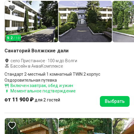
9.2
/ 10
Санаторий Волжские дали
село Пристанное
·
100
м до
Волги
Бассейн в АкваКомплексе
Стандарт 2-местный 1 комнатный TWIN 2 корпус
Оздоровительная путевка
Включен завтрак, обед и ужин
Моментальное подтверждение
от 11 900 ₽
для 2 гостей
Выбрать