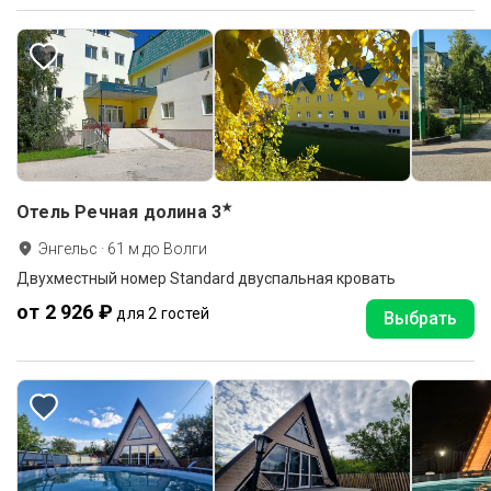
★
Отель Речная долина
3
Энгельс
·
61
м до
Волги
Двухместный номер Standard двуспальная кровать
от 2 926 ₽
для 2 гостей
Выбрать