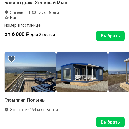
База отдыха Зеленый Мыс
Энгельс
·
1300
м до
Волги
Баня
Номер в гостинице
от 6 000 ₽
для 2 гостей
Выбрать
Глэмпинг Полынь
Золотое
·
154
м до
Волги
Выбрать