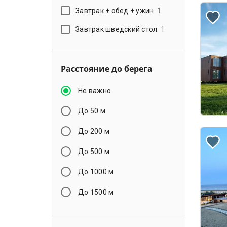
Завтрак + обед + ужин
1
Завтрак шведский стол
1
Расстояние до берега
Не важно
До 50 м
До 200 м
До 500 м
До 1000 м
До 1500 м