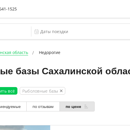
 641-1525
нская область
Недорогие
ые базы Сахалинской обла
Рыболовные базы
ить всё
мендуемые
по отзывам
по цене