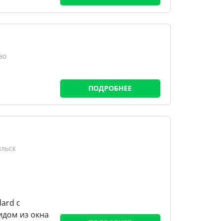
во
ПОДРОБНЕЕ
ильск
ard с
идом из окна