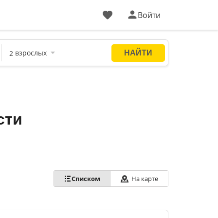
Войти
сти
На карте
Списком