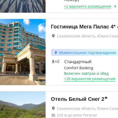
+
2 варианта
размещения
Гостиница Мега Палас 4*
Сахалинская область, Южно-Сах
Моментальное подтверждение
Стандартный
×
2
Comfort Booking
Включен завтрак и обед
+
28 вариантов
размещения
★
Отель Белый Снег
2
Сахалинская область, Южно-Сах
229
м до
реки Рогатки