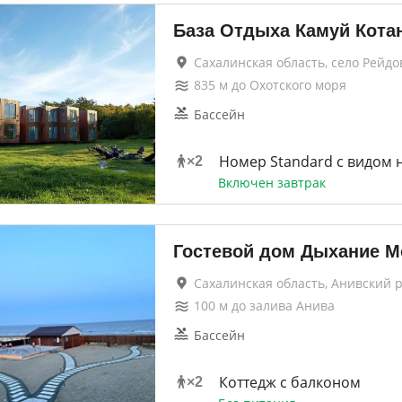
База Отдыха Камуй Кота
Сахалинская область, село Рейдо
835
м до
Охотского моря
Бассейн
Номер Standard с видом 
×
2
Включен завтрак
Гостевой дом Дыхание М
Сахалинская область, Анивский 
100
м до
залива Анива
Бассейн
Коттедж с балконом
×
2