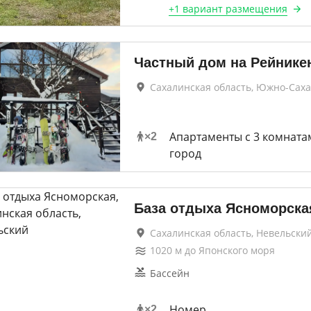
+
1 вариант
размещения
Частный дом на Рейнике
Сахалинская область, Южно-Сах
Апартаменты с 3 комната
×
2
город
База отдыха Ясноморска
Сахалинская область, Невельски
1020
м до
Японского моря
Бассейн
Номер
×
2