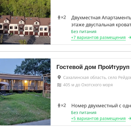
Двухместная Апартаменты
×
2
этаже двуспальная крова
Без питания
+
7 вариантов
размещения
Гостевой дом ПроИтуруп
Сахалинская область, село Рейдо
405
м до
Охотского моря
Номер двухместный с од
×
2
Без питания
+
5 вариантов
размещения