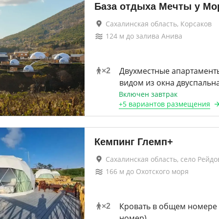
База отдыха Мечты у Мо
Сахалинская область, Корсаков
124
м до
залива Анива
Двухместные апартамент
×
2
видом из окна двуспальн
Включен завтрак
+
5 вариантов
размещения
Кемпинг Глемп+
Сахалинская область, село Рейдо
166
м до
Охотского моря
Кровать в общем номере
×
2
номер)