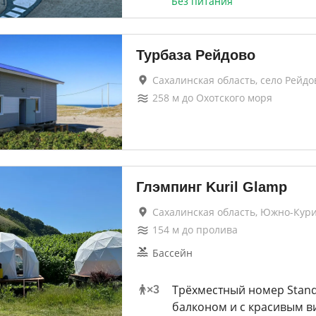
Без питания
Турбаза Рейдово
Сахалинская область, село Рейдо
258
м до
Охотского моря
Глэмпинг Kuril Glamp
Сахалинская область, Южно-Кур
154
м до
пролива
Бассейн
Трёхместный номер Stand
×
3
балконом и с красивым в