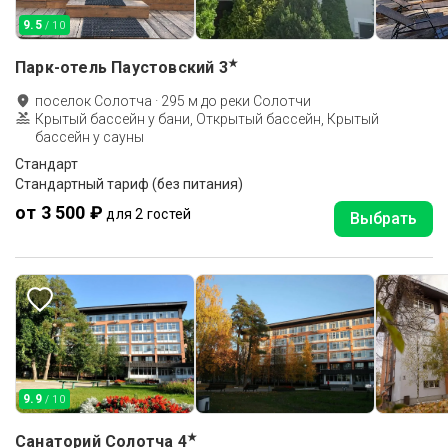
9.5
/ 10
★
Парк-отель Паустовский
3
поселок Солотча
·
295
м до
реки Солотчи
Крытый бассейн у бани, Открытый бассейн, Крытый
бассейн у сауны
Стандарт
Стандартный тариф (без питания)
от 3 500 ₽
для 2 гостей
Выбрать
9.9
/ 10
★
Санаторий Солотча
4