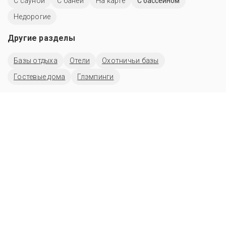
С сауной
С баней
На карте
С бассейном
Недорогие
Другие разделы
Базы отдыха
Отели
Охотничьи базы
Гостевые дома
Глэмпинги