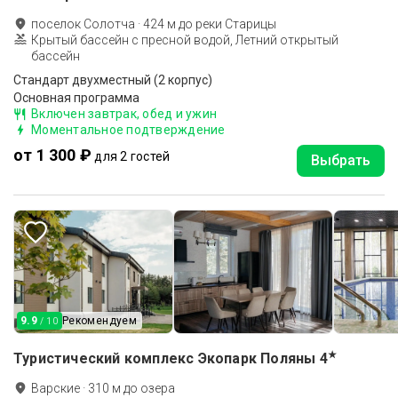
поселок Солотча
·
424
м до
реки Старицы
Крытый бассейн с пресной водой, Летний открытый
бассейн
Стандарт двухместный (2 корпус)
Основная программа
Включен завтрак, обед и ужин
Моментальное подтверждение
от 1 300 ₽
для 2 гостей
Выбрать
9.9
Рекомендуем
/ 10
★
Туристический комплекс Экопарк Поляны
4
Варские
·
310
м до
озера