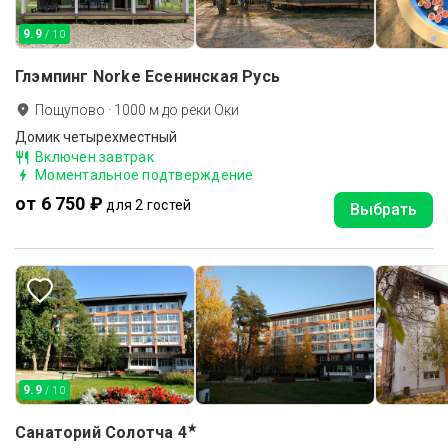
9.9
/ 10
Глэмпинг Norke Есенинская Русь
Пощупово
·
1000
м до
реки Оки
Домик четырехместный
Включен завтрак
Моментальное подтверждение
от 6 750 ₽
для 2 гостей
Выбрать
9.9
/ 10
★
Санаторий Солотча
4