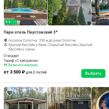
9.5
/ 10
★
Парк-отель Паустовский
3
поселок Солотча
·
295
м до
реки Солотчи
Крытый бассейн у бани, Открытый бассейн, Крытый
бассейн у сауны
Стандарт
Тариф «С завтраком»
Включен завтрак
от 3 500 ₽
для 2 гостей
Выбрать