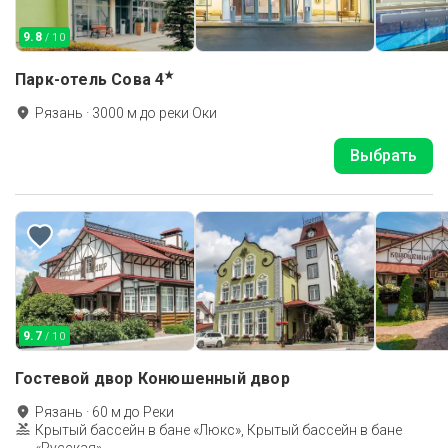
9.8
/ 10
★
Парк-отель Сова
4
Рязань
·
3000
м до
реки Оки
Выбрать
9.7
/ 10
Гостевой двор Конюшенный двор
Рязань
·
60
м до
Реки
Крытый бассейн в бане «Люкс», Крытый бассейн в бане