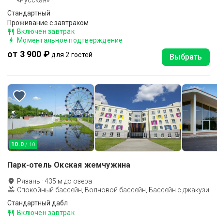
«Русская»
Стандартный
Проживание с завтраком
Включен завтрак
Моментальное подтверждение
от 3 900 ₽
для 2 гостей
Выбрать
10.0
/ 10
Парк-отель Окская жемчужина
Рязань
·
435
м до
озера
Спокойный бассейн, Волновой бассейн, Бассейн с джакузи
Стандартный дабл
Включен завтрак