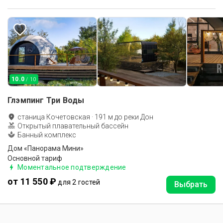
10.0
/ 10
Глэмпинг Три Воды
станица Кочетовская
·
191
м до
реки Дон
Открытый плавательный бассейн
Банный комплекс
Дом «Панорама Мини»
Основной тариф
Моментальное подтверждение
от 11 550 ₽
для 2 гостей
Выбрать