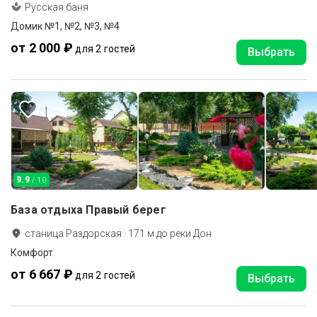
Русская баня
Домик №1, №2, №3, №4
от 2 000 ₽
для 2 гостей
Выбрать
9.9
/ 10
База отдыха Правый берег
станица Раздорская
·
171
м до
реки Дон
Комфорт
от 6 667 ₽
для 2 гостей
Выбрать