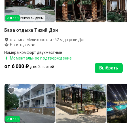
9.8
Рекомендуем
/ 10
База отдыха Тихий Дон
станица Мелиховская
·
62
м до
реки Дон
Баня в домах
Номера комфорт двухместные
Моментальное подтверждение
от 6 000 ₽
для 2 гостей
Выбрать
9.8
/ 10