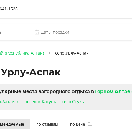
 641-1525
й (Республика Алтай)
село Урлу-Аспак
 Урлу-Аспак
улярные места загородного отдыха в
Горном Алтае 
о-Алтайск
поселок Катунь
село Соузга
омендуемые
по отзывам
по цене