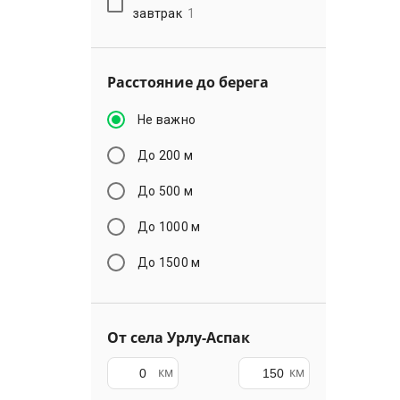
завтрак
1
Расстояние до берега
Не важно
До 200 м
До 500 м
До 1000 м
До 1500 м
От села Урлу-Аспак
км
км