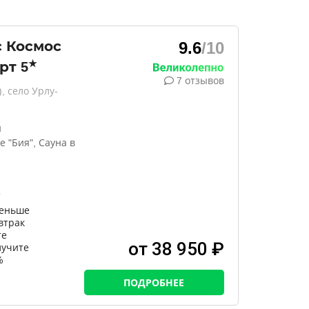
 Космос
9.6
/10
★
рт
5
7 отзывов
, село Урлу-
н
 "Бия", Сауна в
е
меньше
втрак
те
от 38 950 ₽
лучите
%
ПОДРОБНЕЕ