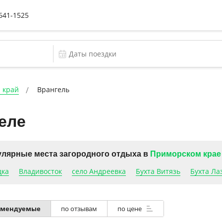
 641-1525
 край
Врангель
еле
лярные места загородного отдыха в
Приморском крае
дка
Владивосток
село Андреевка
Бухта Витязь
Бухта Ла
омендуемые
по отзывам
по цене