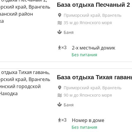
База отдыха Песчаный 2
Приморский край, Врангель
35
м до
Японского моря
Баня
2-х местный домик
×
3
Без питания
База отдыха Тихая гаван
Приморский край, Врангель
90
м до
Японского моря
Баня
Номер в доме
×
3
Без питания