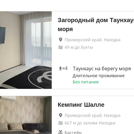
Загородный дом Таунхаус
моря
Приморский край, Находка
49
м до
Бухты
Таунхаус на берегу моря
×
4
Длительное проживание
Без питания
Кемпинг Шалле
Приморский край, Находка
667
м до
залива Находка
Бассейн