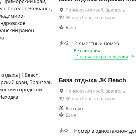
Приморский край, Врангель
35
м до
Японского моря
Баня
2-х местный номер
×
2
Без питания
+
2 варианта
размещения
База отдыха JK Beach
Приморский край, Врангель
80
м до
Японского моря
Бассейн
Баня
Номер в одноэтажном до
×
2