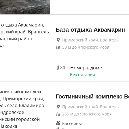
База отдыха Аквамарин
Приморский край, Врангель
50
м до
Японского моря
Номер в доме
×
4
Без питания
Гостиничный комплекс В
Приморский край, Врангель
265
м до
Японского моря
Бассейны