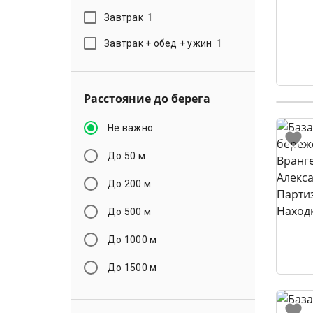
Завтрак
1
Завтрак + обед + ужин
1
Расстояние до берега
Не важно
До 50 м
До 200 м
До 500 м
До 1000 м
До 1500 м