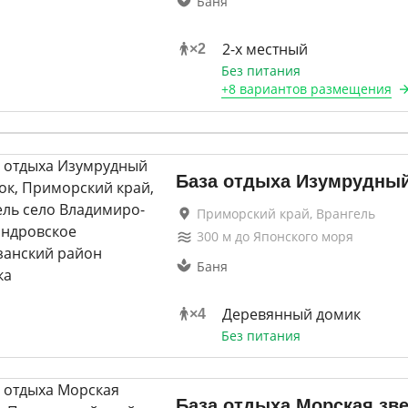
Баня
2-х местный
×
2
Без питания
+
8 вариантов
размещения
База отдыха Изумрудный
Приморский край, Врангель
300
м до
Японского моря
Баня
Деревянный домик
×
4
Без питания
База отдыха Морская зв