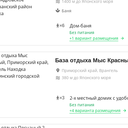
1400
м до
Японского моря
Баня
Дом-баня
×
6
Без питания
+
1 вариант
размещения
База отдыха Мыс Красн
Приморский край, Врангель
380
м до
Японского моря
2-х местный домик с удоб
×
3
Без питания
+
4 варианта
размещения