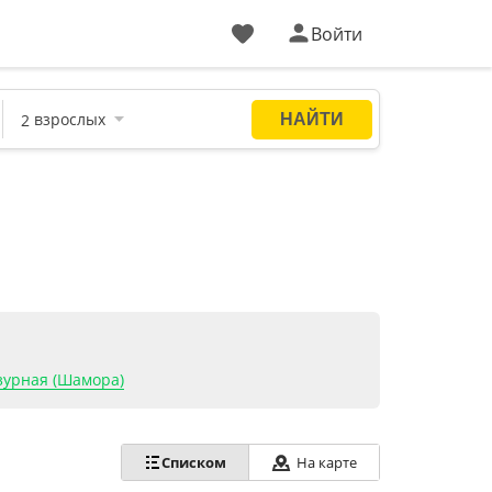
Войти
зурная (Шамора)
Списком
На карте