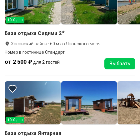
10.0
/ 10
★
База отдыха Сидими
2
Хасанский район
·
60
м до
Японского моря
Номер в гостинице Стандарт
от 2 500 ₽
для 2 гостей
Выбрать
10.0
/ 10
База отдыха Янтарная