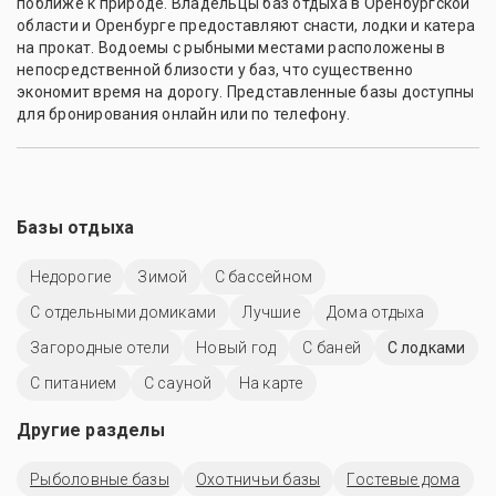
поближе к природе. Владельцы баз отдыха в Оренбургской
области и Оренбурге предоставляют снасти, лодки и катера
на прокат. Водоемы с рыбными местами расположены в
непосредственной близости у баз, что существенно
экономит время на дорогу. Представленные базы доступны
для бронирования онлайн или по телефону.
Базы отдыха
Недорогие
Зимой
С бассейном
С отдельными домиками
Лучшие
Дома отдыха
Загородные отели
Новый год
С баней
С лодками
С питанием
С сауной
На карте
Другие разделы
Рыболовные базы
Охотничьи базы
Гостевые дома