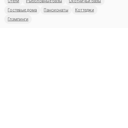
Отели
Рыболовные базы
Охотничьи базы
Гостевые дома
Пансионаты
Коттеджи
Глэмпинги