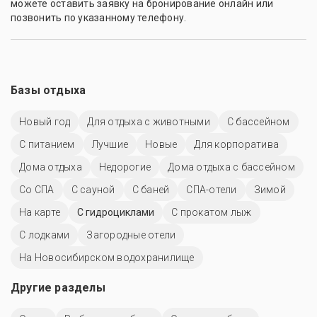
можете оставить заявку на бронирование онлайн или
позвонить по указанному телефону.
Базы отдыха
Новый год
Для отдыха с животными
С бассейном
С питанием
Лучшие
Новые
Для корпоратива
Дома отдыха
Недорогие
Дома отдыха с бассейном
Со СПА
С сауной
С баней
СПА-отели
Зимой
На карте
С гидроциклами
С прокатом лыж
С лодками
Загородные отели
На Новосибирском водохранилище
Другие разделы