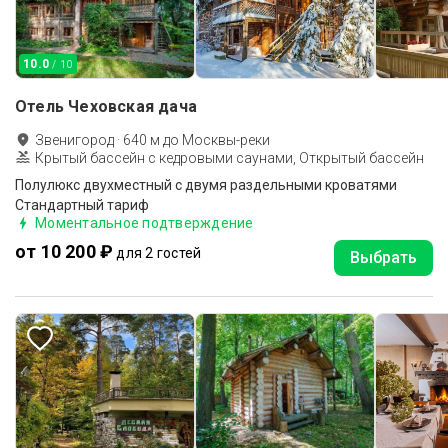
10.0
/ 10
Отель Чеховская дача
Звенигород
·
640
м до
Москвы-реки
Крытый бассейн с кедровыми саунами, Открытый бассейн
Полулюкс двухместный с двумя раздельными кроватями
Стандартный тариф
Моментальное подтверждение
от 10 200 ₽
для 2 гостей
Выбрать