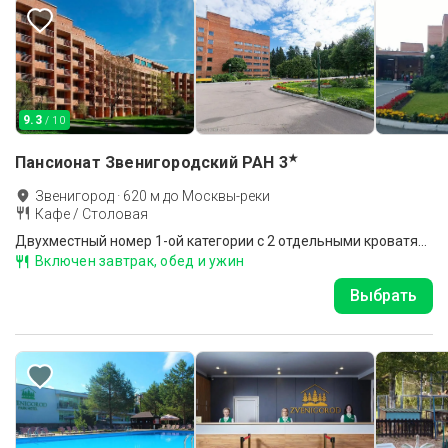
9.3
/ 10
★
Пансионат Звенигородский РАН
3
Звенигород
·
620
м до
Москвы-реки
Кафе / Столовая
Двухместный номер 1-ой категории с 2 отдельными кроватями
Включен завтрак, обед и ужин
Выбрать