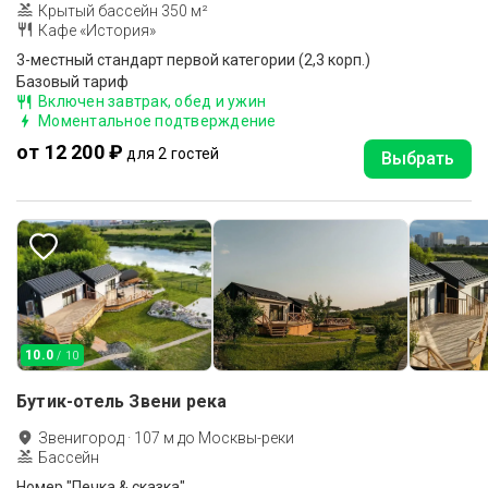
Крытый бассейн 350 м²
Кафе «История»
3-местный стандарт первой категории (2,3 корп.)
Базовый тариф
Включен завтрак, обед и ужин
Моментальное подтверждение
от 12 200 ₽
для 2 гостей
Выбрать
10.0
/ 10
Бутик-отель Звени река
Звенигород
·
107
м до
Москвы-реки
Бассейн
Номер "Печка & сказка"