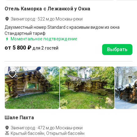
Отель Каморка с Лежанкой у Окна
Звенигород
·
522
м до
Москвы-реки
Двухместный номер Standard с красивым видом из окна
Стандартный тариф
Моментальное подтверждение
от 5 800 ₽
для 2 гостей
Выбрать
Шале Пахта
Звенигород
·
472
м до
Москвы-реки
Крытый бассейн, Открытый бассейн