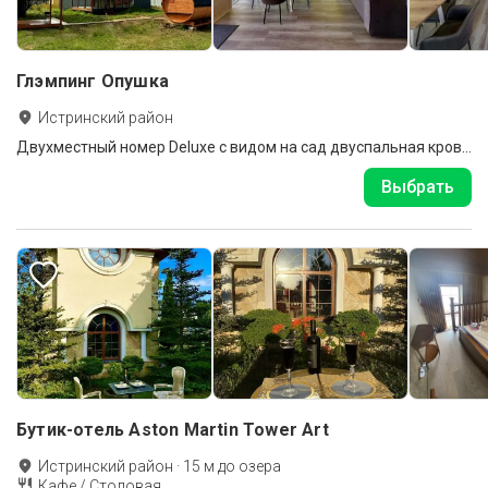
Глэмпинг Опушка
Истринский район
Двухместный номер Deluxe с видом на сад двуспальная кровать
Выбрать
Бутик-отель Aston Martin Tower Art
Истринский район
·
15
м до
озера
Кафе / Столовая