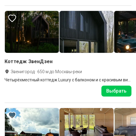
Коттедж ЗвенДзен
Звенигород
·
650
м до
Москвы-реки
Четырёхместный коттедж Luxury с балконом и с красивым видом из окна
Выбрать