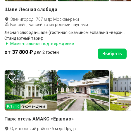
Шале Лесная слобода
Звенигород
·
767
м до
Москвы-реки
Бассейн, Бассейн с кедровыми саунами
Лесная слобода-шале (гостиная с камином +спальня +верхние покои-полати)
Стандартный тариф
Моментальное подтверждение
от 37 800 ₽
для 2 гостей
Выбрать
9.1
Рекомендуем
/ 10
Парк-отель АМАКС «Ершово»
Одинцовский район
·
5
м до
Пруда