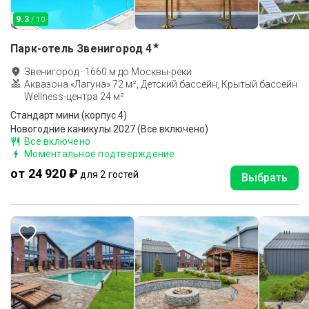
9.3
/ 10
★
Парк-отель Звенигород
4
Звенигород
·
1660
м до
Москвы-реки
Аквазона «Лагуна» 72 м², Детский бассейн, Крытый бассейн
Wellness-центра 24 м²
Стандарт мини (корпус 4)
Новогодние каникулы 2027 (Все включено)
Все включено
Моментальное подтверждение
от 24 920 ₽
для 2 гостей
Выбрать