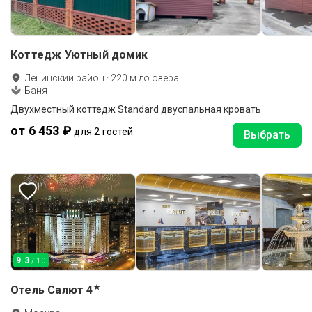
Коттедж Уютный домик
Ленинский район
·
220
м до
озера
Баня
Двухместный коттедж Standard двуспальная кровать
от 6 453 ₽
для 2 гостей
Выбрать
9.3
/ 10
★
Отель Салют
4