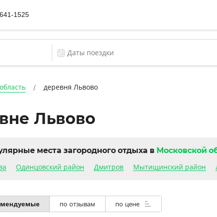
 641-1525
область
деревня Львово
евне Львово
улярные места загородного отдыха в
Московской о
ва
Одинцовский район
Дмитров
Мытищинский район
омендуемые
по отзывам
по цене