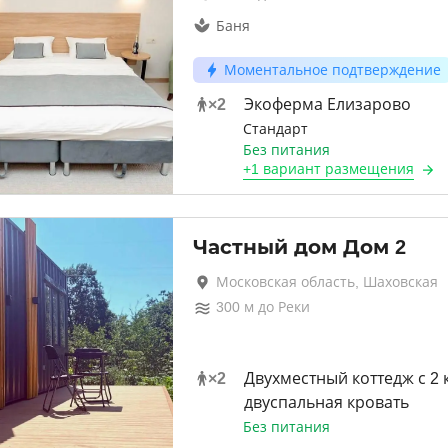
Баня
Моментальное подтверждение
×
2
Экоферма Елизарово
Стандарт
Без питания
+
1 вариант
размещения
Частный дом Дом 2
Московская область, Шаховская
300
м до
Реки
×
2
Двухместный коттедж с 2
двуспальная кровать
Без питания