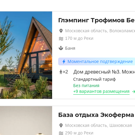
Глэмпинг Трофимов Бе
Московская область, Волоколамс
170
м до
Реки
Баня
Моментальное подтверждение
×
2
Дом древесный №3. Можн
Стандартный тариф
Без питания
+
9 вариантов
размещения
База отдыха Экоферма
Московская область, Шаховская
290
м до
Реки