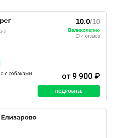
рег
10.0
/10
кий
4 отзыва
о с собаками
от 9 900 ₽
ПОДРОБНЕЕ
 Елизарово