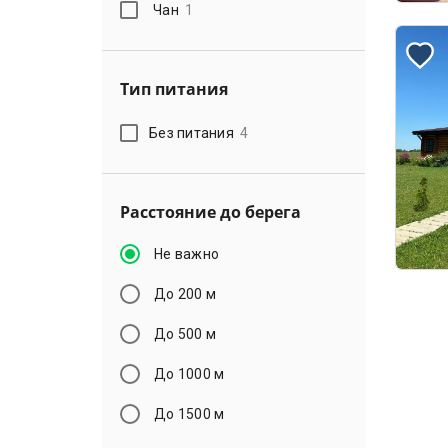
Чан
1
Тип питания
Без питания
4
Расстояние до берега
Не важно
До 200 м
До 500 м
До 1000 м
До 1500 м