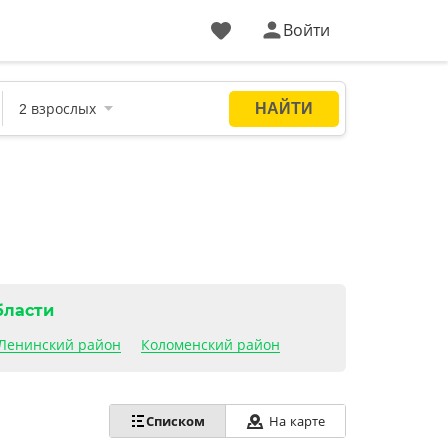
Войти
бласти
Ленинский район
Коломенский район
Списком
На карте