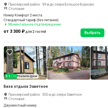
Приозерский район
·
99
м до
озера Большое Борково
Столовая
Номер Комфорт 2 места
Стандартный тариф (без питания)
Моментальное подтверждение
от 3 300 ₽
для 2 гостей
Выбрать
9.1
Рекомендуем
/ 10
База отдыха Заветное
Приозерский район
·
350
м до
озера Заветное
Столовая
Двухместный номер