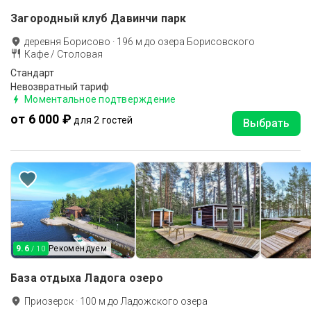
Загородный клуб Давинчи парк
деревня Борисово
·
196
м до
озера Борисовского
Кафе / Столовая
Стандарт
Невозвратный тариф
Моментальное подтверждение
от 6 000 ₽
для 2 гостей
Выбрать
9.6
Рекомендуем
/ 10
База отдыха Ладога озеро
Приозерск
·
100
м до
Ладожского озера