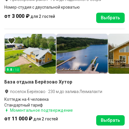
Номер-студия с двуспальной кроватью
от 3 000 ₽
для 2 гостей
Выбрать
9.8
/ 10
База отдыха Берёзово Хутор
поселок Берёзово
·
230
м до
залива Лехмалахти
Коттедж на 4 человека
Стандартный тариф
Моментальное подтверждение
от 11 000 ₽
для 2 гостей
Выбрать