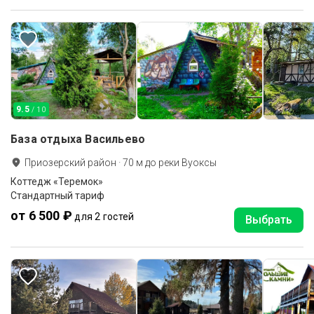
9.5
/ 10
База отдыха Васильево
Приозерский район
·
70
м до
реки Вуоксы
Коттедж «Теремок»
Стандартный тариф
от 6 500 ₽
для 2 гостей
Выбрать