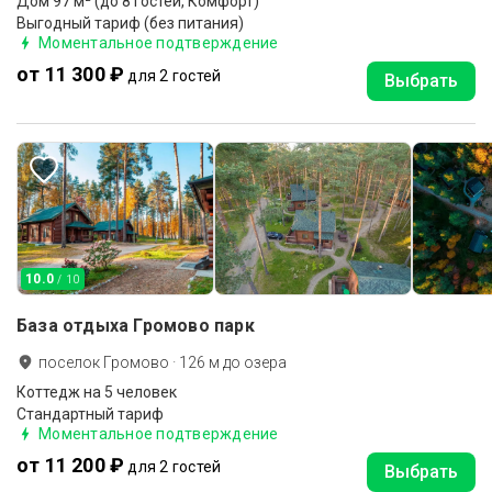
Дом 97 м² (до 8 гостей, Комфорт)
Выгодный тариф (без питания)
Моментальное подтверждение
от 11 300 ₽
для 2 гостей
Выбрать
10.0
/ 10
База отдыха Громово парк
поселок Громово
·
126
м до
озера
Коттедж на 5 человек
Стандартный тариф
Моментальное подтверждение
от 11 200 ₽
для 2 гостей
Выбрать