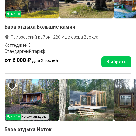
9.4
/ 10
База отдыха Большие камни
Приозерский район
·
280
м до
озера Вуокса
Коттедж № 5
Стандартный тариф
от 6 000 ₽
для 2 гостей
Выбрать
9.4
Рекомендуем
/ 10
База отдыха Исток