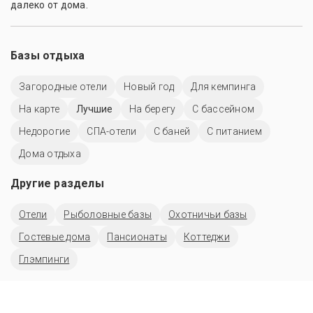
далеко от дома.
Базы отдыха
Загородные отели
Новый год
Для кемпинга
На карте
Лучшие
На берегу
С бассейном
Недорогие
СПА-отели
С баней
С питанием
Дома отдыха
Другие разделы
Отели
Рыболовные базы
Охотничьи базы
Гостевые дома
Пансионаты
Коттеджи
Глэмпинги