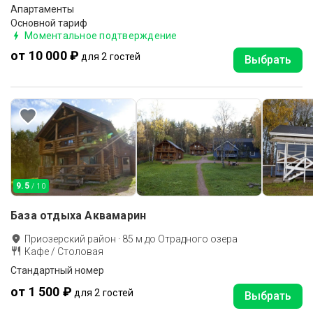
Апартаменты
Основной тариф
Моментальное подтверждение
от 10 000 ₽
для 2 гостей
Выбрать
9.5
/ 10
База отдыха Аквамарин
Приозерский район
·
85
м до
Отрадного озера
Кафе / Столовая
Стандартный номер
от 1 500 ₽
для 2 гостей
Выбрать