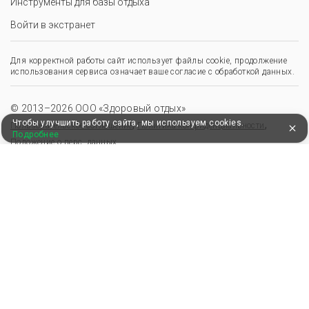
Инструменты для базы отдыха
Войти в экстранет
Для корректной работы сайт использует файлы cookie, продолжение
использования сервиса означает ваше согласие с обработкой данных.
© 2013–2026 ООО «Здоровый отдых»
Чтобы улучшить работу сайта, мы используем cookies.
,
,
Пользовательское соглашение
Политика конфиденциальности
Подробнее
Положение о перс. данных
Удобные, быстрые и безопасные платежи
при оплате бронирований
Мы в Едином федеральном реестре турагентов
ООО “Здоровый отдых”
0008795
РТА