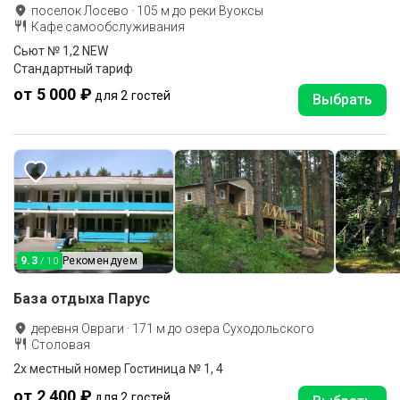
поселок Лосево
·
105
м до
реки Вуоксы
Кафе самообслуживания
Сьют № 1,2 NEW
Стандартный тариф
от 5 000 ₽
для 2 гостей
Выбрать
9.3
Рекомендуем
/ 10
База отдыха Парус
деревня Овраги
·
171
м до
озера Суходольского
Столовая
2х местный номер Гостиница № 1, 4
от 2 400 ₽
для 2 гостей