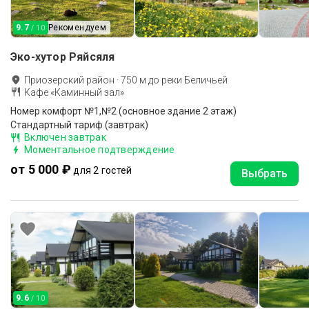
9.7
Рекомендуем
/ 10
Эко-хутор Ряйсяля
Приозерский район
·
750
м до
реки Беличьей
Кафе «Каминный зал»
Номер комфорт №1,№2 (основное здание 2 этаж)
Стандартный тариф (завтрак)
Включен завтрак
Моментальное подтверждение
от 5 000 ₽
для 2 гостей
Выбрать
9.6
/ 10