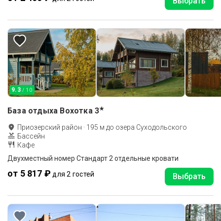
Выбрать
9.3
/ 10
★
База отдыха Вохотка
3
Приозерский район
·
195
м до
озера Суходольского
Бассейн
Кафе
Двухместный номер Стандарт 2 отдельные кровати
от 5 817 ₽
для 2 гостей
Выбрать