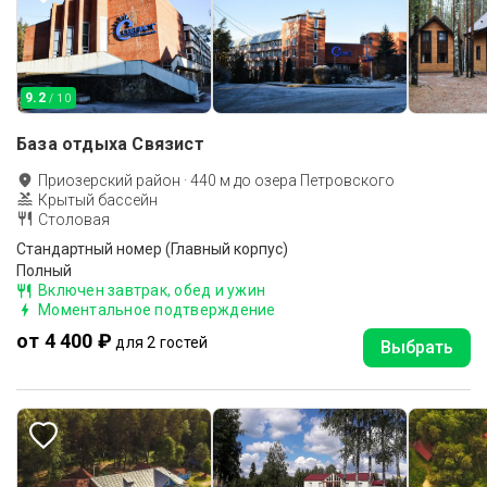
9.2
/ 10
База отдыха Связист
Приозерский район
·
440
м до
озера Петровского
Крытый бассейн
Столовая
Стандартный номер (Главный корпус)
Полный
Включен завтрак, обед и ужин
Моментальное подтверждение
от 4 400 ₽
для 2 гостей
Выбрать