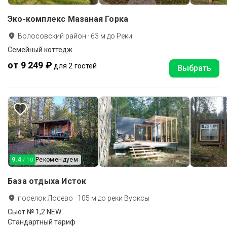
Эко-комплекс Мазаная Горка
Волосовский район
·
63
м до
Реки
Семейный коттедж
от 9 249 ₽
для 2 гостей
Выбрать
9.4
Рекомендуем
/ 10
База отдыха Исток
поселок Лосево
·
105
м до
реки Вуоксы
Сьют № 1,2 NEW
Стандартный тариф