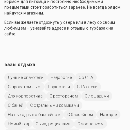
кормом для питомца и постоянно необходимыми
предметами стоит озаботиться заранее. Не всегда рядом
найдутся магазины.
Если вы желаете отдохнуть у озера или в лесу со своим
любимцем – узнавайте адреса и отзывы о турбазах на
сайте.
Базы отдыха
Лучшие спа-отели
Недорогие
Со СПА
С прокатом лыж
Парк-отели
СПА-отели
Для корпоратива
С рестораном
С лошадьми
С баней
С отдельными домиками
На выходные с бассейном
С бассейном
На карте
Новый год
С квадроциклами
С зоопарком