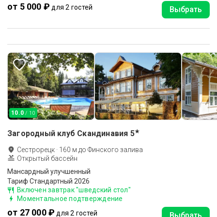
от 5 000 ₽
для 2 гостей
Выбрать
10.0
/ 10
★
Загородный клуб Скандинавия
5
Сестрорецк
·
160
м до
Финского залива
Открытый бассейн
Мансардный улучшенный
Тариф Стандартный 2026
Включен завтрак "шведский стол"
Моментальное подтверждение
от 27 000 ₽
для 2 гостей
Выбрать