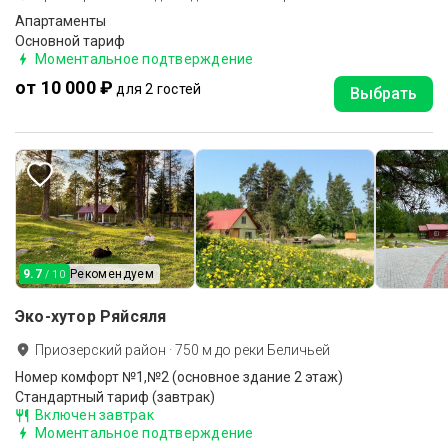
Апартаменты
Основной тариф
Моментальное подтверждение
от 10 000 ₽
для 2 гостей
Выбрать
9.7
Рекомендуем
/ 10
Эко-хутор Ряйсяля
Приозерский район
·
750
м до
реки Беличьей
Номер комфорт №1,№2 (основное здание 2 этаж)
Стандартный тариф (завтрак)
Включен завтрак
Моментальное подтверждение