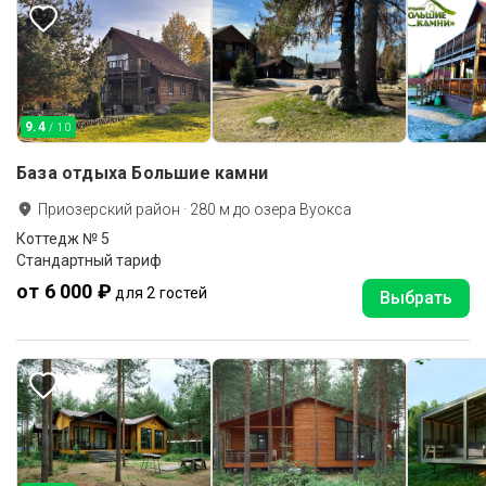
9.4
/ 10
База отдыха Большие камни
Приозерский район
·
280
м до
озера Вуокса
Коттедж № 5
Стандартный тариф
от 6 000 ₽
для 2 гостей
Выбрать