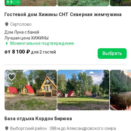
9.8
/ 10
Гостевой дом Хижины СНТ Северная жемчужина
Сертолово
Дом Луна с баней
Лучшая цена ХИЖИНЫ
Моментальное подтверждение
от 8 100 ₽
для 2 гостей
Выбрать
База отдыха Кордон Бирюка
Выборгский район
·
388
м до
Александровского озера