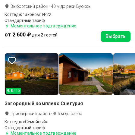
Выборгский район
·
40
м до
реки Вуоксы
Коттедж "Эконом" №22
Стандартный тариф
Моментальное подтверждение
от 2 600 ₽
для 2 гостей
Выбрать
9.8
/ 10
Загородный комплекс Снегурия
Приозерский район
·
406
м до
озера
Коттедж «Семейный»
Стандартный тариф
Моментальное подтверждение