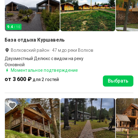
9.4
/ 10
База отдыха Куршавель
Волховский район
·
47
м до
реки Волхов
Двухместный Делюкс с видом на реку
Основной
Моментальное подтверждение
от 3 600 ₽
для 2 гостей
Выбрать