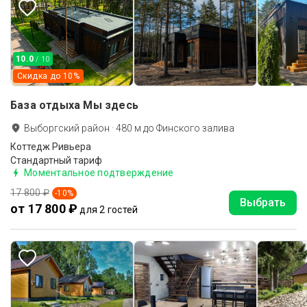
10.0
/ 10
Скидка до
10
%
База отдыха Мы здесь
Выборгский район
·
480
м до
Финского залива
Коттедж Ривьера
Стандартный тариф
Моментальное подтверждение
17 800 ₽
-
10
%
Выбрать
от 17 800 ₽
для 2 гостей