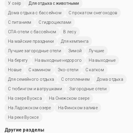
У озёр
Для отдыха с животными
Дома отдыха с бассейном
С прокатом снегоходов
С питанием
С гидроциклами
СПА-отели с бассейном
В лесу
На майские праздники
Для кемпинга
Лучшие загородные отели
Зимой
Лучшие
На берегу
На выходные недорого
На выходные
Новые
С камином
Эко-отели
С катком
Для семейного отдыха
С отоплением
Дома отдыха
С тюбингом и ватрушками
Загородные отели
На озере Вуокса
На Онежском озере
На Ладожском озере
На Финском заливе
На реке Вуоксе
Другие разделы