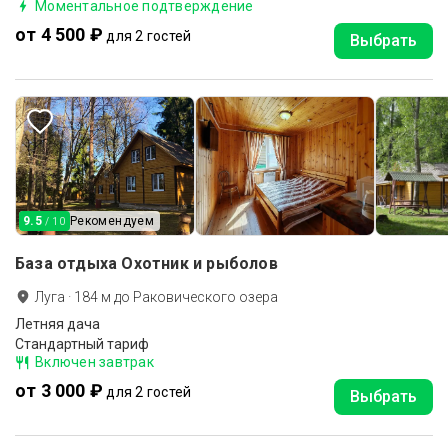
Моментальное подтверждение
от 4 500 ₽
для 2 гостей
Выбрать
9.5
Рекомендуем
/ 10
База отдыха Охотник и рыболов
Луга
·
184
м до
Раковического озера
Летняя дача
Стандартный тариф
Включен завтрак
от 3 000 ₽
для 2 гостей
Выбрать