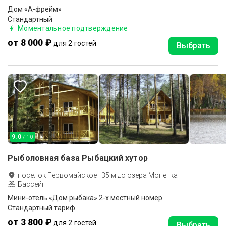
Дом «А-фрейм»
Стандартный
Моментальное подтверждение
от 8 000 ₽
для 2 гостей
Выбрать
9.0
/ 10
Рыболовная база Рыбацкий хутор
поселок Первомайское
·
35
м до
озера Монетка
Бассейн
Мини-отель «Дом рыбака» 2-х местный номер
Стандартный тариф
от 3 800 ₽
для 2 гостей
Выбрать