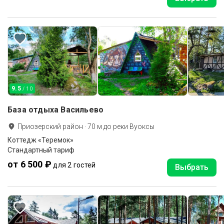
9.5
/ 10
База отдыха Васильево
Приозерский район
·
70
м до
реки Вуоксы
Коттедж «Теремок»
Стандартный тариф
от 6 500 ₽
для 2 гостей
Выбрать