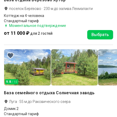
поселок Берёзово
·
230
м до
залива Лехмалахти
Коттедж на 4 человека
Стандартный тариф
Моментальное подтверждение
от 11 000 ₽
для 2 гостей
Выбрать
9.8
/ 10
База семейного отдыха Солнечная заводь
Луга
·
55
м до
Раковического озера
Домик 2
Стандартный тариф