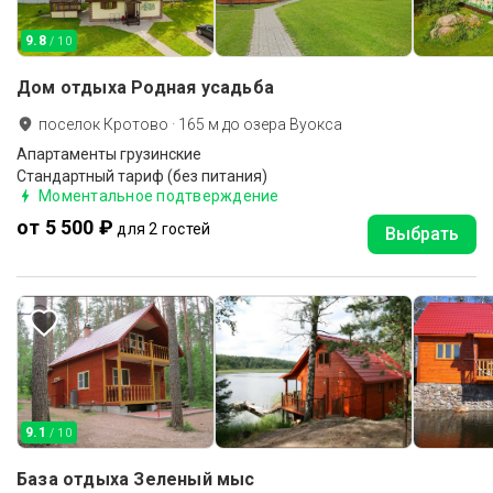
9.8
/ 10
Дом отдыха Родная усадьба
поселок Кротово
·
165
м до
озера Вуокса
Апартаменты грузинские
Стандартный тариф (без питания)
Моментальное подтверждение
от 5 500 ₽
для 2 гостей
Выбрать
9.1
/ 10
База отдыха Зеленый мыс