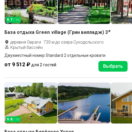
9.7
/ 10
★
База отдыха Green village (Грин вилладж)
3
деревня Овраги
·
730
м до
озера Суходольского
Крытый бассейн
Двухместный номер Standard 2 отдельные кровати
от 9 512 ₽
для 2 гостей
Выбрать
9.8
/ 10
База отдыха Берёзово Хутор