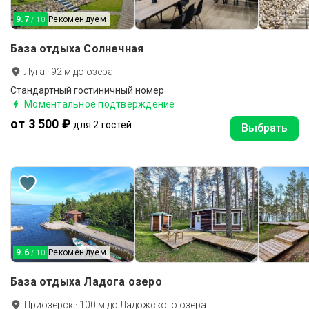
9.7
Рекомендуем
/ 10
База отдыха Солнечная
Луга
·
92
м до
озера
Стандартный гостиничный номер
Моментальное подтверждение
от 3 500 ₽
для 2 гостей
Выбрать
9.6
Рекомендуем
/ 10
База отдыха Ладога озеро
Приозерск
·
100
м до
Ладожского озера