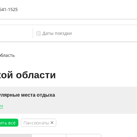
 641-1525
область
кой области
лярные места отдыха
ан
Пансионаты
ить всё