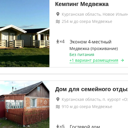
Кемпинг Медвежка
Курганская область, Новое Ильи
254
м до
озера Медвежье
Эконом 4-местный
×
4
Медвежка (проживание)
Без питания
+
1 вариант
размещения
Дом для семейного отды
Курганская область, п. курорт «
910
м до
озера Медвежье
Гостевой дом
×
5