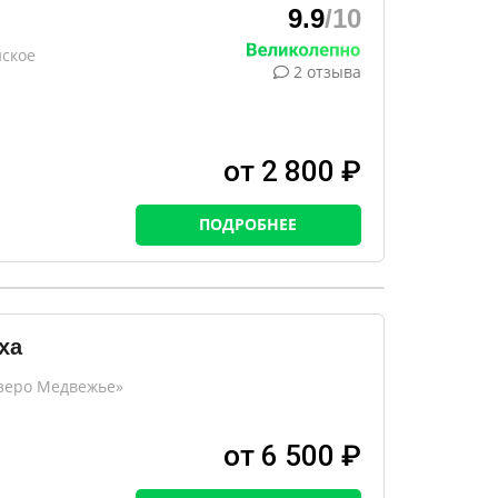
9.9
/10
нское
2 отзыва
от 2 800 ₽
ПОДРОБНЕЕ
ха
Озеро Медвежье»
от 6 500 ₽