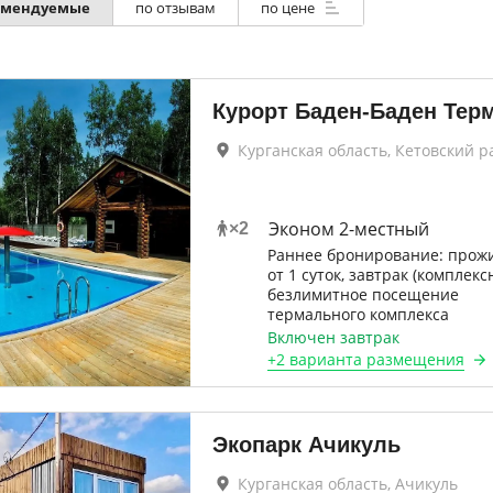
по отзывам
по цене
омендуемые
Курорт Баден-Баден Тер
Курганская область, Кетовский р
Эконом 2-местный
×
2
Раннее бронирование: прож
от 1 суток, завтрак (комплекс
безлимитное посещение
термального комплекса
Включен завтрак
+
2 варианта
размещения
Экопарк Ачикуль
Курганская область, Ачикуль