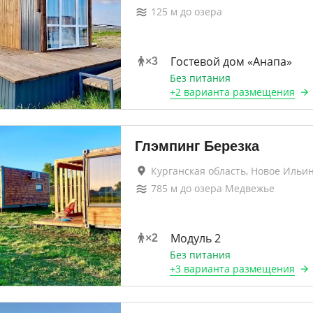
125
м до
озера
Гостевой дом «Анапа»
×
3
Без питания
+
2 варианта
размещения
Глэмпинг Березка
Курганская область, Новое Ильи
785
м до
озера Медвежье
Модуль 2
×
2
Без питания
+
3 варианта
размещения