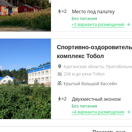
Место под палатку
×
2
Без питания
+
3 варианта
размещения
Спортивно-оздоровител
комплекс Тобол
Курганская область, Притобольн
258
м до
реки Тобол
Крытый большой бассейн
Двухместный эконом
×
2
Без питания
+
4 варианта
размещения