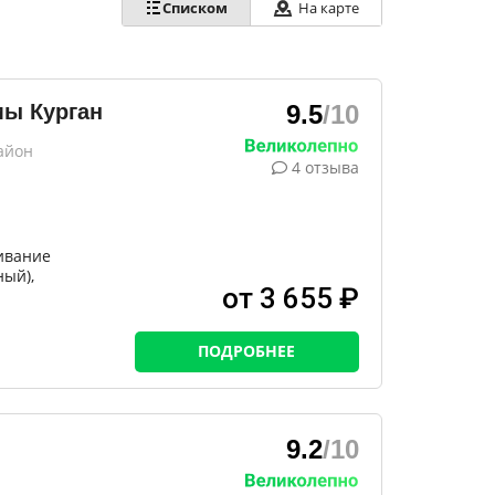
На карте
Списком
мы Курган
9.5
/10
айон
4 отзыва
ивание
ный),
от 3 655 ₽
ПОДРОБНЕЕ
9.2
/10