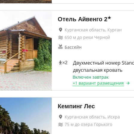
★
Отель Айвенго
2
Курганская область, Курган
650
м до
реки Черной
Бассейн
Двухместный номер Stan
×
2
двуспальная кровать
Включен завтрак
+
1 вариант
размещения
Кемпинг Лес
Курганская область, Искра
75
м до
озера Горького