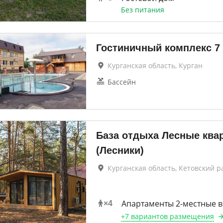
Без питания
Гостиничный комплекс 7 
Курганская область, Курган
Бассейн
База отдыха Лесные ква
(Лесники)
Курганская область, Кетовский р
Апартаменты 2-местные в
×
4
+
7 вариантов
размещения