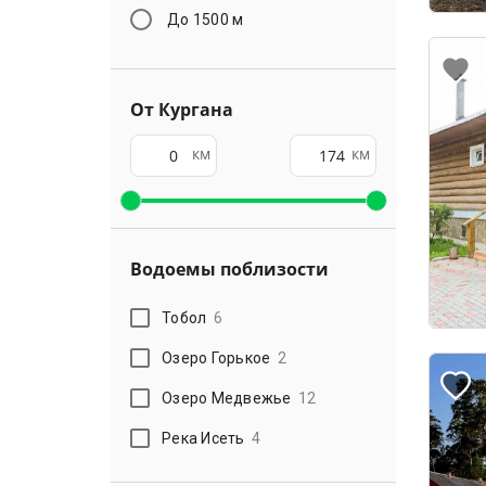
До 1500 м
От Кургана
км
км
Водоемы поблизости
Тобол
6
Озеро Горькое
2
Озеро Медвежье
12
Река Исеть
4