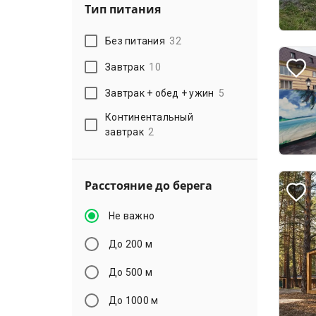
Тип питания
Без питания
32
Завтрак
10
Завтрак + обед + ужин
5
Континентальный
завтрак
2
Расстояние до берега
Не важно
До 200 м
До 500 м
До 1000 м