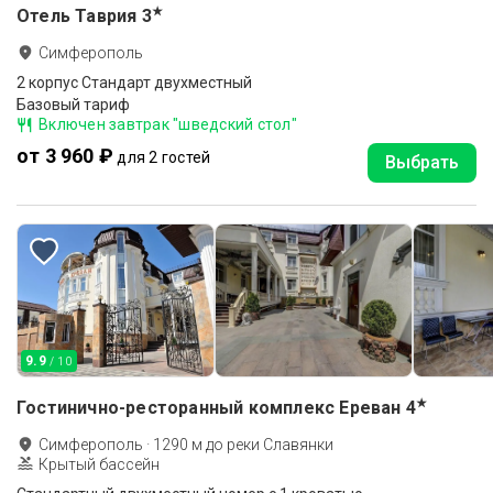
★
Отель Таврия
3
Симферополь
2 корпус Стандарт двухместный
Базовый тариф
Включен завтрак "шведский стол"
от 3 960 ₽
для 2 гостей
Выбрать
9.9
/ 10
★
Гостинично-ресторанный комплекс Ереван
4
Симферополь
·
1290
м до
реки Славянки
Крытый бассейн