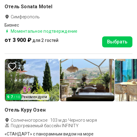
Отель Sonata Motel
Симферополь
Бизнес
Моментальное подтверждение
от 3 900 ₽
для 2 гостей
Выбрать
9.7
Рекомендуем
/ 10
Отель Куру Озен
Солнечногорское
·
103
м до
Черного моря
Подогреваемый бассейн INFINITY
«СТАНДАРТ» с панорамным видом на море