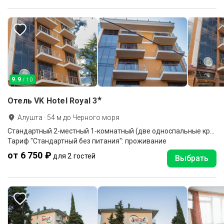
9.9
/ 10
★
Отель VK Hotel Royal
3
Алушта
·
54
м до
Черного моря
Стандартный 2-местный 1-комнатный (две односпальные кровати)
Тариф "Стандартный без питания": проживание
от 6 750 ₽
для 2 гостей
Выбрать