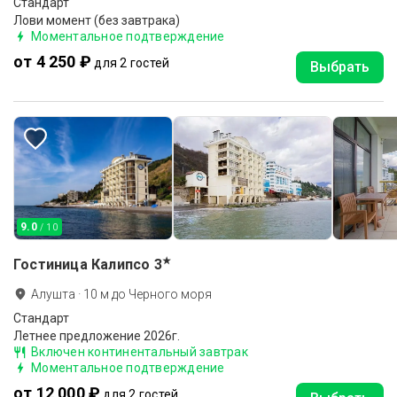
Стандарт
Лови момент (без завтрака)
Моментальное подтверждение
от 4 250 ₽
для 2 гостей
Выбрать
9.0
/ 10
★
Гостиница Калипсо
3
Алушта
·
10
м до
Черного моря
Стандарт
Летнее предложение 2026г.
Включен континентальный завтрак
Моментальное подтверждение
от 12 000 ₽
для 2 гостей