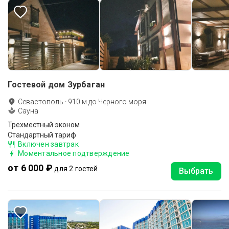
Гостевой дом Зурбаган
Севастополь
·
910
м до
Черного моря
Сауна
Трехместный эконом
Стандартный тариф
Включен завтрак
Моментальное подтверждение
от 6 000 ₽
для 2 гостей
Выбрать