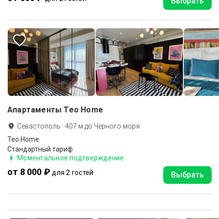
Выбрать
Апартаменты Teo Home
Севастополь
·
407
м до
Черного моря
Teo Home
Стандартный тариф
Моментальное подтверждение
от 8 000 ₽
для 2 гостей
Выбрать