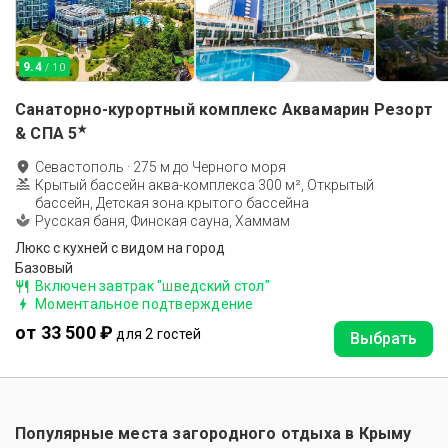
9.4
/ 10
Санаторно-курортный комплекс Аквамарин Резорт
★
& СПА
5
Севастополь
·
275
м до
Черного моря
Крытый бассейн аква-комплекса 300 м², Открытый
бассейн, Детская зона крытого бассейна
Русская баня, Финская сауна, Хаммам
Люкс с кухней с видом на город
Базовый
Включен завтрак "шведский стол"
Моментальное подтверждение
от 33 500 ₽
для 2 гостей
Выбрать
Популярные места загородного отдыха в
Крыму