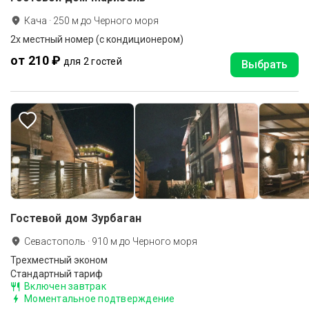
Кача
·
250
м до
Черного моря
2х местный номер (с кондиционером)
от 210 ₽
для 2 гостей
Выбрать
Гостевой дом Зурбаган
Севастополь
·
910
м до
Черного моря
Трехместный эконом
Стандартный тариф
Включен завтрак
Моментальное подтверждение