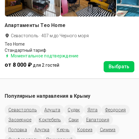
Апартаменты Teo Home
Севастополь
·
407
м до
Черного моря
Teo Home
Стандартный тариф
Моментальное подтверждение
от 8 000 ₽
для 2 гостей
Выбрать
Популярные направления в
Крыму
Севастополь
Алушта
Судак
Ялта
Феодосия
Заозерное
Коктебель
Саки
Евпатория
Поповка
Алупка
Керчь
Кореиз
Симеиз