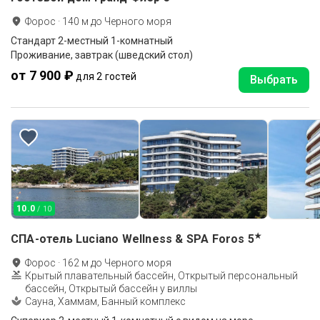
Форос
·
140
м до
Черного моря
Стандарт 2-местный 1-комнатный
Проживание, завтрак (шведский стол)
от 7 900 ₽
для 2 гостей
Выбрать
10.0
/ 10
★
СПА-отель Luciano Wellness & SPA Foros
5
Форос
·
162
м до
Черного моря
Крытый плавательный бассейн, Открытый персональный
бассейн, Открытый бассейн у виллы
Сауна, Хаммам, Банный комплекс