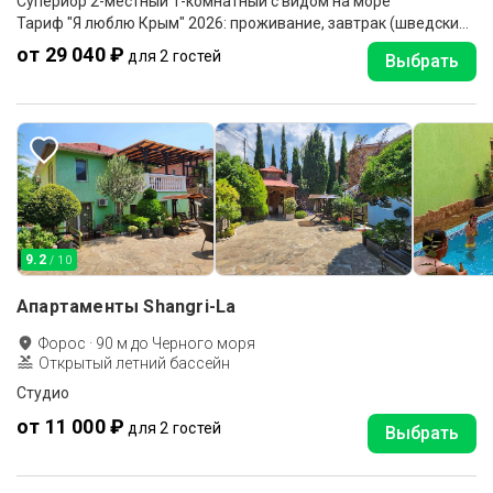
Супериор 2-местный 1-комнатный с видом на море
Тариф "Я люблю Крым" 2026: проживание, завтрак (шведский стол, в зависимости от загрузки отеля - по меню)
от 29 040 ₽
для 2 гостей
Выбрать
9.2
/ 10
Апартаменты Shangri-La
Форос
·
90
м до
Черного моря
Открытый летний бассейн
Студио
от 11 000 ₽
для 2 гостей
Выбрать