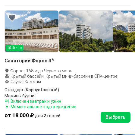
10.0
/ 10
★
Санаторий Форос
4
Форос
·
168
м до
Черного моря
Крытый бассейн, Крытый мини-бассейн в СПА-центре
Сауна, Хаммам
Стандарт (Корпус Главный)
Мамины будни
Включен завтрак и ужин
Моментальное подтверждение
от 18 000 ₽
для 2 гостей
Выбрать