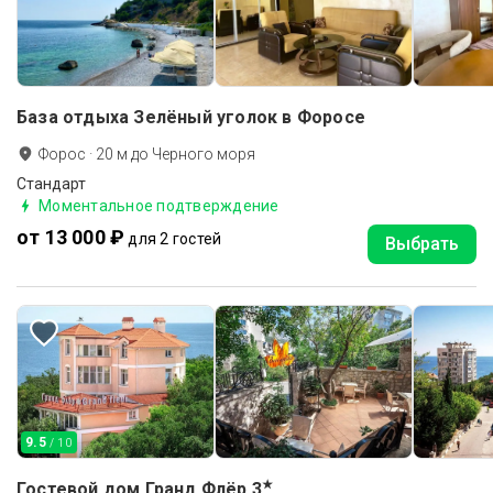
База отдыха Зелёный уголок в Форосе
Форос
·
20
м до
Черного моря
Стандарт
Моментальное подтверждение
от 13 000 ₽
для 2 гостей
Выбрать
9.5
/ 10
★
Гостевой дом Гранд Флёр
3