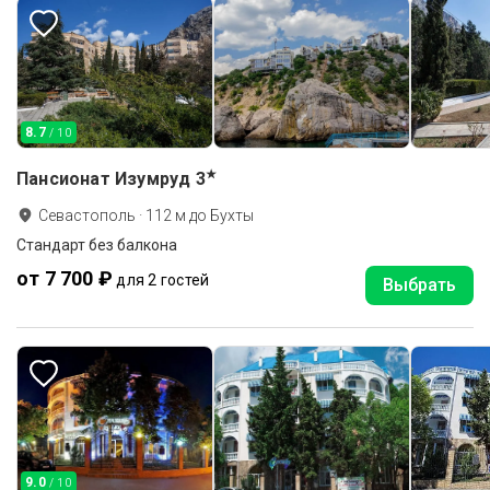
8.7
/ 10
★
Пансионат Изумруд
3
Севастополь
·
112
м до
Бухты
Стандарт без балкона
от 7 700 ₽
для 2 гостей
Выбрать
9.0
/ 10