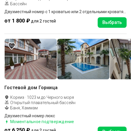
Бассейн
Двухместный номер с 1 кроватью или 2 отдельными кроватями и балконом
от 1 800 ₽
для 2 гостей
Выбрать
Гостевой дом Горница
Кореиз
·
1023
м до
Черного моря
Открытый плавательный бассейн
Баня, Хаммам
Двухместный номер люкс
Моментальное подтверждение
от 6 250 ₽
для 2 гостей