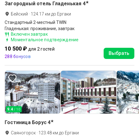
★
Загородный отель Гладенькая
4
Бейский
·
124.17
км до
Ергаки
Стандартный 2-местный TWIN
Гладенькая: проживание, завтрак
Включен завтрак
Моментальное подтверждение
10 500 ₽
для 2 гостей
Выбрать
288 бонусов
9.4
/ 10
★
Гостиница Борус
4
Саяногорск
·
123.48
км до
Ергаки