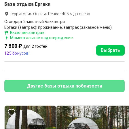
База отдыха Ергаки
территория Оленья Речка
·
405
м до
озера
Стандарт 2-местный Бэккантри
Ергаки (завтрак): проживание, завтрак (заказное меню).
Включен завтрак
Моментальное подтверждение
7 600 ₽
для 2 гостей
Выбрать
125 бонусов
Другие базы отдыха поблизости