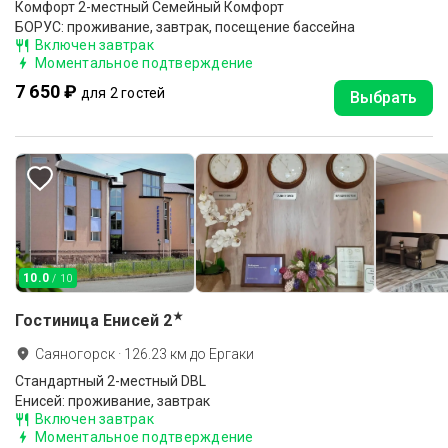
Комфорт 2-местный Семейный Комфорт
БОРУС: проживание, завтрак, посещение бассейна
Включен завтрак
Моментальное подтверждение
7 650 ₽
для 2 гостей
Выбрать
10.0
/ 10
★
Гостиница Енисей
2
Саяногорск
·
126.23
км до
Ергаки
Стандартный 2-местный DBL
Енисей: проживание, завтрак
Включен завтрак
Моментальное подтверждение