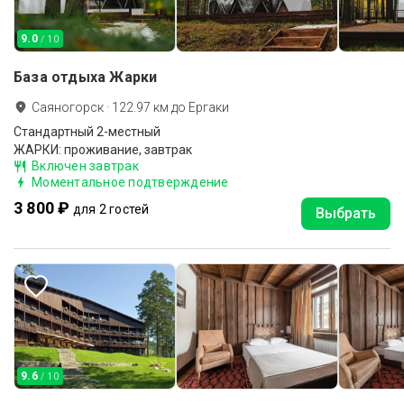
9.0
/ 10
База отдыха Жарки
Саяногорск
·
122.97
км до
Ергаки
Стандартный 2-местный
ЖАРКИ: проживание, завтрак
Включен завтрак
Моментальное подтверждение
3 800 ₽
для 2 гостей
Выбрать
9.6
/ 10