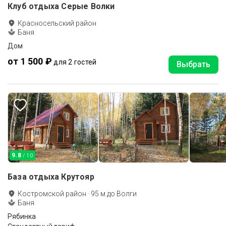
Клуб отдыха Серые Волки
Красносельский район
Баня
Дом
от 1 500 ₽
для 2 гостей
Выбрать
9.8
/ 10
База отдыха Крутояр
Костромской район
·
95
м до
Волги
Баня
Рябинка