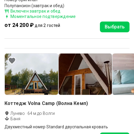
Полупансион (завтрак и обед)
Включен завтрак и обед
Моментальное подтверждение
от 24 200 ₽
для 2 гостей
Выбрать
Коттедж Volna Camp (Волна Кемп)
Лунево
·
64
м до
Волги
Баня
Двухместный номер Standard двуспальная кровать