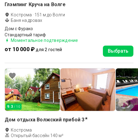
Глэмпинг Круча на Волге
Кострома
·
151
м до
Волги
Баня на дровах
Дом с Фурако
Стандартный тариф
Моментальное подтверждение
от 10 000 ₽
для 2 гостей
Выбрать
9.3
/ 10
★
Дом отдыха Волжский прибой
3
Кострома
Открытый бассейн 140 м²