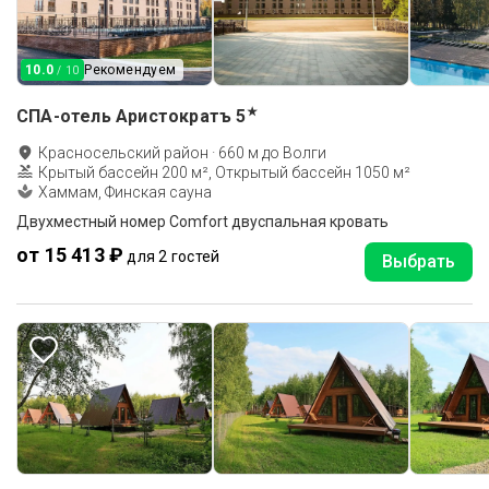
10.0
Рекомендуем
/ 10
★
СПА-отель Аристократъ
5
Красносельский район
·
660
м до
Волги
Крытый бассейн 200 м², Открытый бассейн 1050 м²
Хаммам, Финская сауна
Двухместный номер Comfort двуспальная кровать
от 15 413 ₽
для 2 гостей
Выбрать