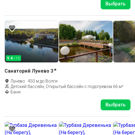
Выбрать
9.4
/ 10
★
Санаторий Лунево
3
Лунево
·
450
м до
Волги
Детский бассейн, Открытый бассейн с подогревом 66 м²
Баня
Выбрать