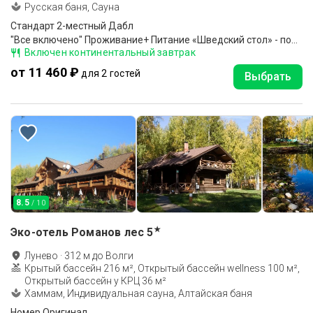
Русская баня, Сауна
Стандарт 2-местный Дабл
"Все включено" Проживание+ Питание «Шведский стол» - полный пансион (завтрак, обед и ужин), Шампанское на завтрак. Красное и белое вино на обед и ужин, пользование Открытым бассейном 20*8 м, Ежедневная анимация, Барбекю-площадки с мангалом, Охран. парковк
Включен континентальный завтрак
от 11 460 ₽
для 2 гостей
Выбрать
8.5
/ 10
★
Эко-отель Романов лес
5
Лунево
·
312
м до
Волги
Крытый бассейн 216 м², Открытый бассейн wellness 100 м²,
Открытый бассейн у КРЦ 36 м²
Хаммам, Индивидуальная сауна, Алтайская баня
Номер Оригинал