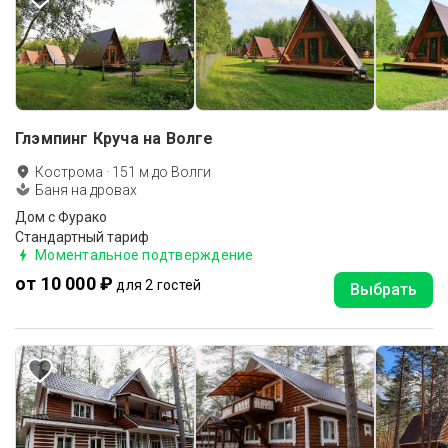
Глэмпинг Круча на Волге
Кострома
·
151
м до
Волги
Баня на дровах
Дом с Фурако
Стандартный тариф
Моментальное подтверждение
от 10 000 ₽
для 2 гостей
Выбрать