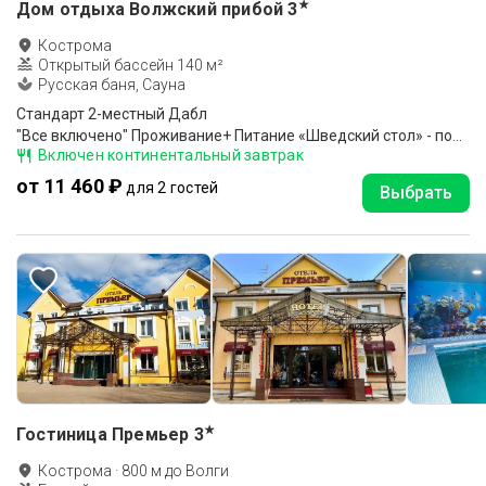
★
Дом отдыха Волжский прибой
3
Кострома
Открытый бассейн 140 м²
Русская баня, Сауна
Стандарт 2-местный Дабл
"Все включено" Проживание+ Питание «Шведский стол» - полный пансион (завтрак, обед и ужин), Шампанское на завтрак. Красное и белое вино на обед и ужин, пользование Открытым бассейном 20*8 м, Ежедневная анимация, Барбекю-площадки с мангалом, Охран. парковк
Включен континентальный завтрак
от 11 460 ₽
для 2 гостей
Выбрать
★
Гостиница Премьер
3
Кострома
·
800
м до
Волги