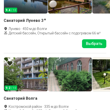
9.4
/ 10
★
Санаторий Лунево
3
Лунево
·
450
м до
Волги
Детский бассейн, Открытый бассейн с подогревом 66 м²
Выбрать
9.2
/ 10
Санаторий Волга
Костромской район
·
335
м до
Волги