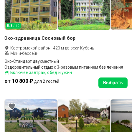
8.8
/ 10
Эко-здравница Сосновый бор
Костромской район
·
420
м до
реки Кубань
Мини-бассейн
Эко-Стандарт двухместный
Оздоровительный отдых с 3-разовым питанием без лечения
Включен завтрак, обед и ужин
от 10 800 ₽
для 2 гостей
Выбрать