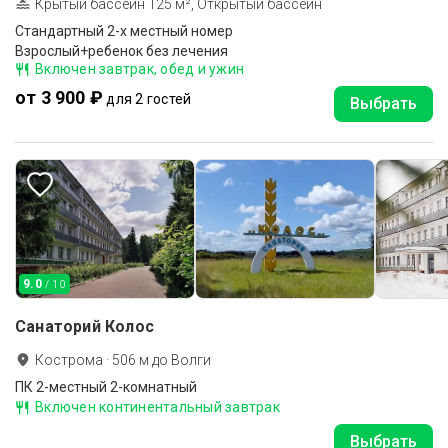
Крытый бассейн 125 м², Открытый бассейн
Стандартный 2-х местный номер
Взрослый+ребенок без лечения
Включен завтрак, обед и ужин
от 3 900 ₽
для 2 гостей
Выбрать
9.0
/ 10
Санаторий Колос
Кострома
·
506
м до
Волги
ПК 2-местный 2-комнатный
Включен континентальный завтрак
Выбрать