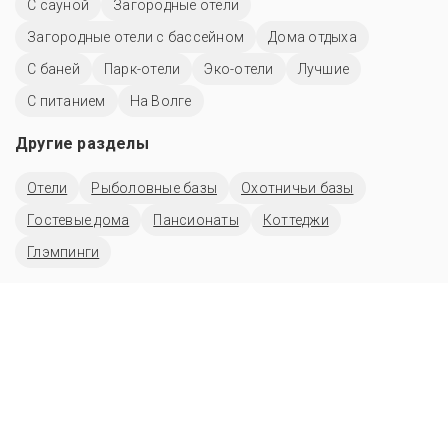
С сауной
Загородные отели
Загородные отели с бассейном
Дома отдыха
С баней
Парк-отели
Эко-отели
Лучшие
С питанием
На Волге
Другие разделы
Отели
Рыболовные базы
Охотничьи базы
Гостевые дома
Пансионаты
Коттеджи
Глэмпинги