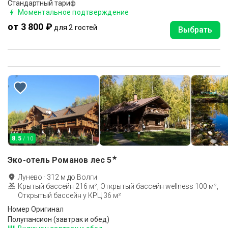
Стандартный тариф
Моментальное подтверждение
от 3 800 ₽
для 2 гостей
Выбрать
8.5
/ 10
★
Эко-отель Романов лес
5
Лунево
·
312
м до
Волги
Крытый бассейн 216 м², Открытый бассейн wellness 100 м²,
Открытый бассейн у КРЦ 36 м²
Номер Оригинал
Полупансион (завтрак и обед)