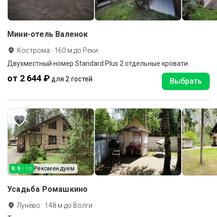
Мини-отель Валенок
Кострома
·
160
м до
Реки
Двухместный номер Standard Plus 2 отдельные кровати
от 2 644 ₽
для 2 гостей
Выбрать
9.9
Рекомендуем
/ 10
Усадьба Ромашкино
Лунёво
·
148
м до
Волги