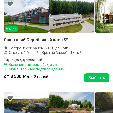
9.6
/ 10
★
Санаторий Серебряный плес
3
Костромской район
·
215
м до
Волги
Открытый бассейн, Крытый бассейн 135 м²
Таунхаус двухместный
Включен завтрак, обед и ужин
Моментальное подтверждение
от 3 500 ₽
для 2 гостей
Выбрать