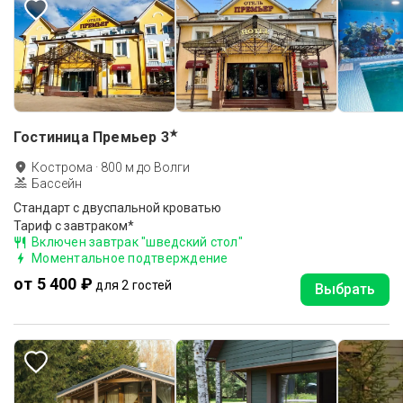
★
Гостиница Премьер
3
Кострома
·
800
м до
Волги
Бассейн
Стандарт с двуспальной кроватью
Тариф с завтраком*
Включен завтрак "шведский стол"
Моментальное подтверждение
от 5 400 ₽
для 2 гостей
Выбрать