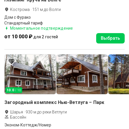
Кострома
·
151
м до
Волги
Дом с Фурако
Стандартный тариф
Моментальное подтверждение
от 10 000 ₽
для 2 гостей
Выбрать
10.0
/ 10
Загородный комплекс Нью-Ветлуга – Парк
Шарья
·
930
м до
реки Ветлуги
Бассейн
Эконом-Коттедж/Номер