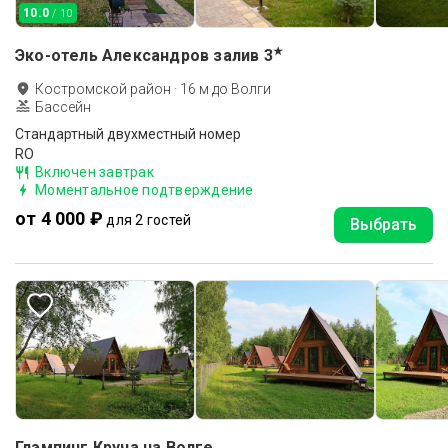
10.0
/ 10
★
Эко-отель Александров залив
3
Костромской район
·
16
м до
Волги
Бассейн
Стандартный двухместный номер
RO
Включен завтрак
Моментальное подтверждение
от 4 000 ₽
для 2 гостей
Выбрать
Глэмпинг Круча на Волге