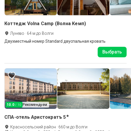
Коттедж Volna Camp (Волна Кемп)
Лунево
·
64
м до
Волги
Двухместный номер Standard двуспальная кровать
Выбрать
10.0
Рекомендуем
/ 10
★
СПА-отель Аристократъ
5
Красносельский район
·
660
м до
Волги