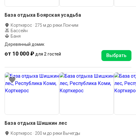
База отдыха Боярская усадьба
Корткерос
·
275
м до
реки Локчим
Бассейн
Баня
Деревянный домик
от 10 000 ₽
для 2 гостей
Выбрать
База отдыха Шишкин лес
Корткерос
·
200
м до
реки Вычегды