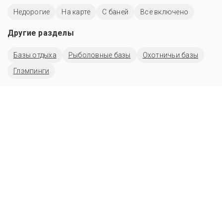
Недорогие
На карте
С баней
Все включено
Другие разделы
Базы отдыха
Рыболовные базы
Охотничьи базы
Глэмпинги