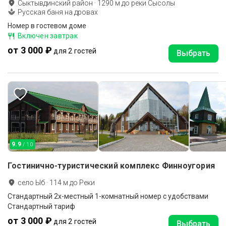
Сыктывдинский район
·
1290
м до
реки Сысолы
Русская баня на дровах
Номер в гостевом доме
Включен завтрак
от 3 000 ₽
для 2 гостей
Выбрать
9.9
/ 10
Гостинично-туристический комплекс Финноугория
село Ыб
·
114
м до
Реки
Стандартный 2х-местный 1-комнатный номер с удобствами
Стандартный тариф
от 3 000 ₽
для 2 гостей
Выбрать