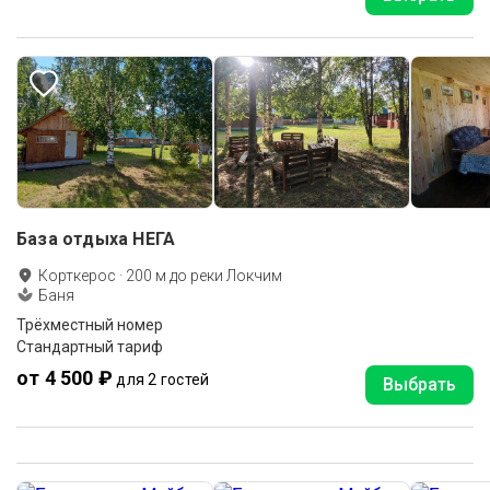
База отдыха НЕГА
Корткерос
·
200
м до
реки Локчим
Баня
Трёхместный номер
Стандартный тариф
от 4 500 ₽
для 2 гостей
Выбрать