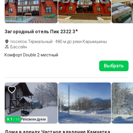
★
Загородный отель Пик 2322
3
поселок Термальный
·
480
м до
реки Карымшины
Бассейн
Комфорт Double 2-местный
Выбрать
9.1
Рекомендуем
/ 10
Дома в аренду Частное владение Камчатка