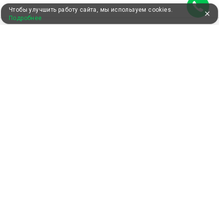
Чтобы улучшить работу сайта, мы используем cookies.
Подробнее
УЖЕ 13 ЛЕТ С ВАМИ
КЛИЕНТАМ
Как забронировать
Как оплатить
Бонусная программа
Акции
Пользовательское соглашение
Блог
КОМПАНИЯ
О нас