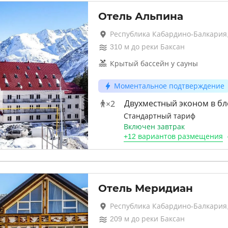
Отель Альпина
Республика Кабардино-Балкария,
310
м до
реки Баксан
Крытый бассейн у сауны
Моментальное подтверждение
×
2
Двухместный эконом в бл
Стандартный тариф
Включен завтрак
+
12 вариантов
размещения
Отель Меридиан
Республика Кабардино-Балкария,
209
м до
реки Баксан