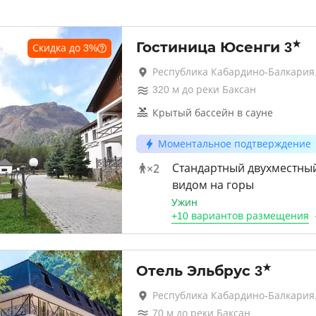
★
Гостиница Юсенги
3
Скидка до
3
%
Республика Кабардино-Балкария,
320
м до
реки Баксан
Крытый бассейн в сауне
Моментальное подтверждение
×
2
Стандартный двухместны
видом на горы
Ужин
+
10 вариантов
размещения
★
Отель Эльбрус
3
Республика Кабардино-Балкария,
70
м до
реки Баксан