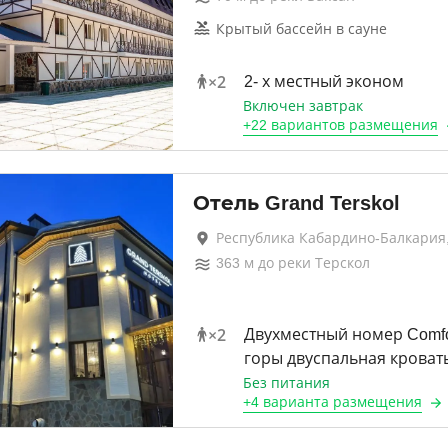
Крытый бассейн в сауне
×
2
2- х местный эконом
Включен завтрак
+
22 вариантов
размещения
Отель Grand Terskol
Республика Кабардино-Балкария,
363
м до
реки Терскол
×
2
Двухместный номер Comfo
горы двуспальная кроват
Без питания
+
4 варианта
размещения