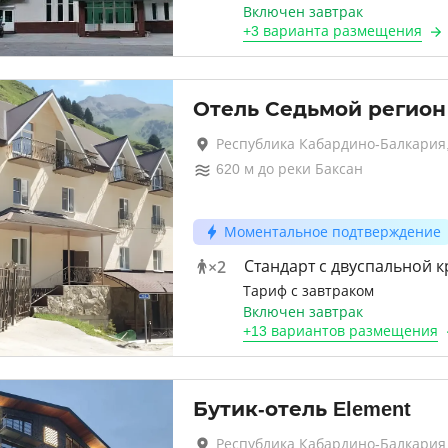
Включен завтрак
+
3 варианта
размещения
Отель Седьмой регион
Республика Кабардино-Балкария,
620
м до
реки Баксан
Моментальное подтверждение
×
2
Стандарт с двуспальной 
Тариф с завтраком
Включен завтрак
+
13 вариантов
размещения
Бутик-отель Element
Республика Кабардино-Балкария,