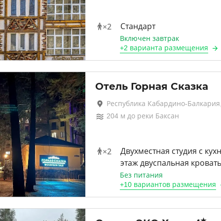
×
2
Стандарт
Включен завтрак
+
2 варианта
размещения
Отель Горная Сказка
Республика Кабардино-Балкария,
204
м до
реки Баксан
×
2
Двухместная студия с ку
этаж двуспальная кроват
Без питания
+
10 вариантов
размещения
★