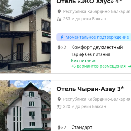
Отель «ЭКО Хаус»
4
Республика Кабардино-Балкария,
263
м до
реки Баксан
Моментальное подтверждение
×
2
Комфорт двухместный
Тариф без питания
Без питания
+
6 вариантов
размещения
★
Отель Чыран-Азау
3
Республика Кабардино-Балкария,
220
м до
реки Баксан
×
2
Стандарт