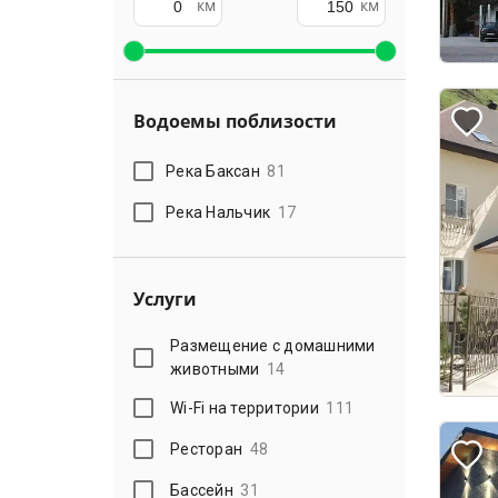
км
км
Водоемы поблизости
Река Баксан
81
Река Нальчик
17
Услуги
Размещение с домашними
животными
14
Wi-Fi на территории
111
Ресторан
48
Бассейн
31