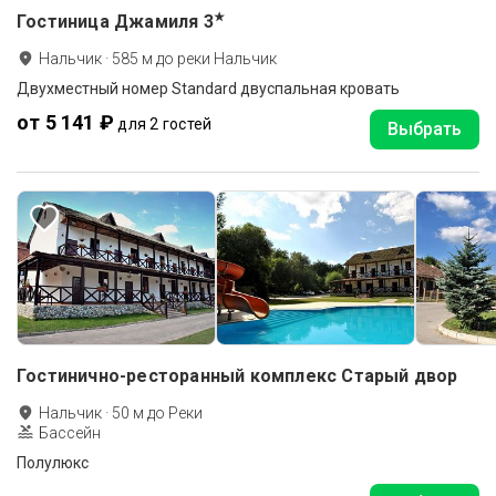
★
Гостиница Джамиля
3
Нальчик
·
585
м до
реки Нальчик
Двухместный номер Standard двуспальная кровать
от 5 141 ₽
для 2 гостей
Выбрать
Гостинично-ресторанный комплекс Старый двор
Нальчик
·
50
м до
Реки
Бассейн
Полулюкс