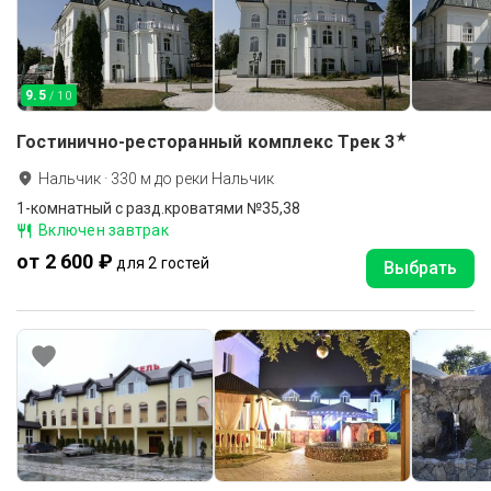
9.5
/ 10
★
Гостинично-ресторанный комплекс Трек
3
Нальчик
·
330
м до
реки Нальчик
1-комнатный с разд.кроватями №35,38
Включен завтрак
от 2 600 ₽
для 2 гостей
Выбрать