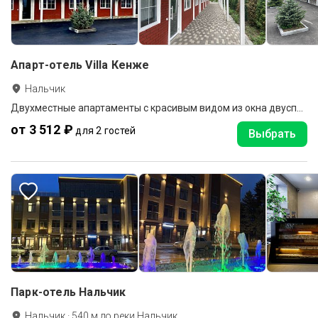
Апарт-отель Villa Кенже
Нальчик
Двухместные апартаменты с красивым видом из окна двуспальная кровать
от 3 512 ₽
для 2 гостей
Выбрать
Парк-отель Нальчик
Нальчик
·
540
м до
реки Нальчик