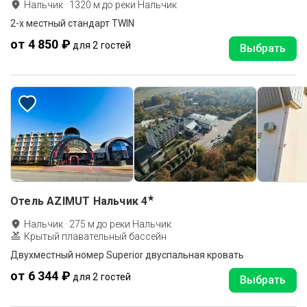
Нальчик
·
1320
м до
реки Нальчик
2-x местный стандарт TWIN
от 4 850 ₽
для 2 гостей
Выбрать
★
Отель AZIMUT Нальчик
4
Нальчик
·
275
м до
реки Нальчик
Крытый плавательный бассейн
Двухместный номер Superior двуспальная кровать
от 6 344 ₽
для 2 гостей
Выбрать