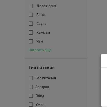
Любая баня
Баня
Сауна
Хаммам
Чан
Показать еще
Тип питания
Без питания
Завтрак
Обед
Ужин