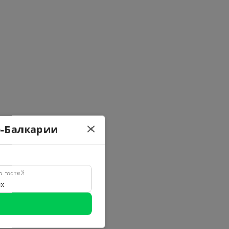
о-Балкарии
о гостей