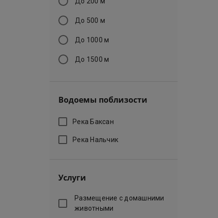
До 200 м
До 500 м
До 1000 м
До 1500 м
Водоемы поблизости
Река Баксан
Река Нальчик
Услуги
Размещение с домашними
животными