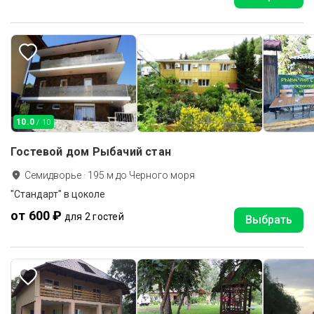
10.0
/ 10
Гостевой дом Рыбачий стан
Семидворье
·
195
м до
Черного моря
"Стандарт" в цоколе
от 600 ₽
для 2 гостей
Выбрать