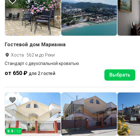
Гостевой дом Марианна
Хоста
·
562
м до
Реки
Стандарт с двухспальной кроватью
от 650 ₽
для 2 гостей
Выбрать
9.9
/ 10