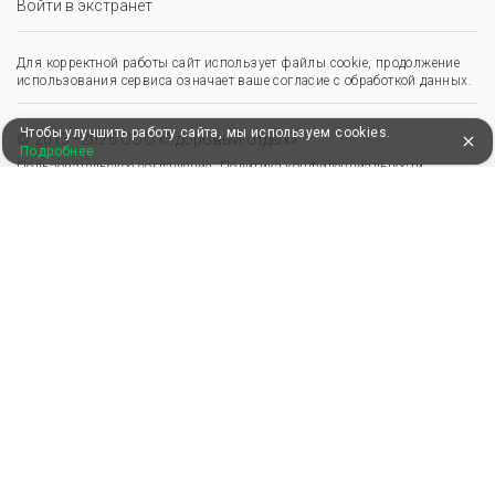
Войти в экстранет
Для корректной работы сайт использует файлы cookie, продолжение
использования сервиса означает ваше согласие с обработкой данных.
Чтобы улучшить работу сайта, мы используем cookies.
© 2013–2026 ООО «Здоровый отдых»
Подробнее
,
,
Пользовательское соглашение
Политика конфиденциальности
Положение о перс. данных
Удобные, быстрые и безопасные платежи
при оплате бронирований
Мы в Едином федеральном реестре турагентов
ООО “Здоровый отдых”
0008795
РТА