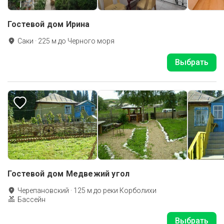
Гостевой дом Ирина
Саки
·
225
м до
Черного моря
Выбрать
Гостевой дом Медвежий угол
Черепановский
·
125
м до
реки Корболихи
Бассейн
Выбрать