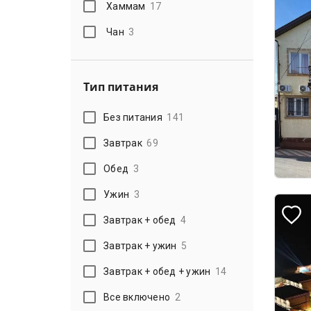
Хаммам
17
Чан
3
Тип питания
Без питания
141
Завтрак
69
Обед
3
Ужин
3
Завтрак + обед
4
Завтрак + ужин
5
Завтрак + обед + ужин
14
Все включено
2