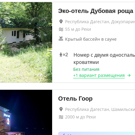
Эко-отель Дубовая роща
Республика Дагестан, Докузпари
55
м до
Реки
Крытый бассейн в сауне
Номер с двумя односпал
×
2
кроватями
Без питания
+
1 вариант
размещения
Отель Гоор
Республика Дагестан, Шамильск
2000
м до
Реки