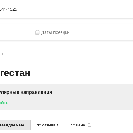
 641-1525
ан
гестан
улярные направления
ийск
омендуемые
по отзывам
по цене