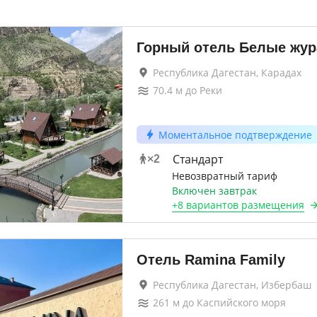
Горный отель Белые жу
Республика Дагестан, Карадах
70.4
м до
Реки
Моментальное подтверждение
Стандарт
×
2
Невозвратный тариф
Включен завтрак
+
8 вариантов
размещения
Отель Ramina Family
Республика Дагестан, Избербаш
261
м до
Каспийского моря