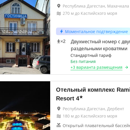
Республика Дагестан, Махачкала
270
м до
Каспийского моря
Моментальное подтверждение
Двухместный номер с дву
×
2
раздельными кроватями
Стандартный тариф
Без питания
+
3 варианта
размещения
Отельный комплекс Rami
★
Resort
4
Республика Дагестан, Дербент
180
м до
Каспийского моря
Открытый плавательный бассей