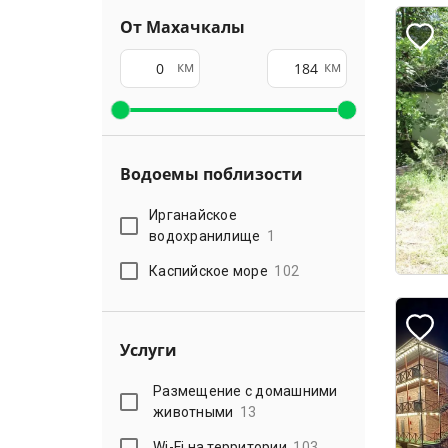
От Махачкалы
км
км
Водоемы поблизости
Ирганайское
водохранилище
1
Каспийское море
102
Услуги
Размещение с домашними
животными
13
Wi-Fi на территории
103