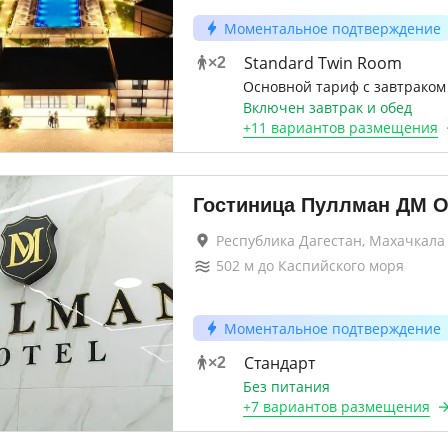
Моментальное подтверждение
Standard Twin Room
×
2
Основной тариф с завтраком
Включен завтрак и обед
+
11 вариантов
размещения
Гостиница Пуллман ДМ 
Республика Дагестан, Махачкала
502
м до
Каспийского моря
Моментальное подтверждение
Стандарт
×
2
Без питания
+
7 вариантов
размещения