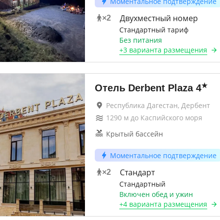
Моментальное подтверждение
Двухместный номер
×
2
Стандартный тариф
Без питания
+
3 варианта
размещения
★
Отель Derbent Plaza
4
Республика Дагестан, Дербент
1290
м до
Каспийского моря
Крытый бассейн
Моментальное подтверждение
Стандарт
×
2
Стандартный
Включен обед и ужин
+
4 варианта
размещения