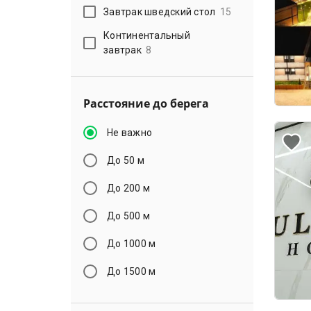
Завтрак шведский стол
15
Континентальный
завтрак
8
Расстояние до берега
Не важно
До 50 м
До 200 м
До 500 м
До 1000 м
До 1500 м