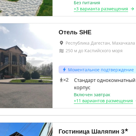
Без питания
+
3 варианта
размещения
Отель SHE
Республика Дагестан, Махачкала
250
м до
Каспийского моря
Моментальное подтверждение
Стандарт однокомнатный
×
2
корпус
Включен завтрак
+
11 вариантов
размещения
★
Гостиница Шаляпин
3