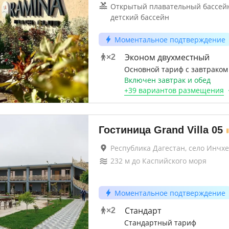
Открытый плавательный бассей
детский бассейн
Моментальное подтверждение
Эконом двухместный
×
2
Основной тариф с завтраком
Включен завтрак и обед
+
39 вариантов
размещения
Гостиница Grand Villa 05
Республика Дагестан, село Инчхе
232
м до
Каспийского моря
Моментальное подтверждение
Стандарт
×
2
Стандартный тариф