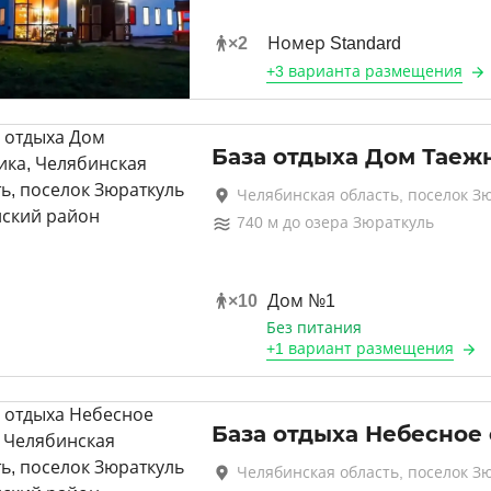
×
2
Номер Standard
+
3 варианта
размещения
База отдыха Дом Таеж
Челябинская область, поселок З
740
м до
озера Зюраткуль
×
10
Дом №1
Без питания
+
1 вариант
размещения
База отдыха Небесное
Челябинская область, поселок З