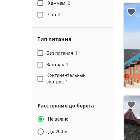
Хаммам
2
Чан
3
Тип питания
Без питания
11
Завтрак
1
Континентальный
завтрак
1
Расстояние до берега
Не важно
До 200 м