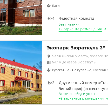
Баня
×
4
4-местная комната
Без питания
+
2 варианта
размещения
★
Экопарк Зюраткуль
3
Челябинская область, поселок З
547
м до
озера Зюраткуль
Русская баня с купелью, Русская 
×
2
Двухместный номер «Ста
Летний тариф (от шести суто
Включен обед и ужин
+
9 вариантов
размещения