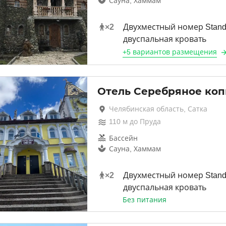
Сауна, Хаммам
×
2
Двухместный номер Stand
двуспальная кровать
+
5 вариантов
размещения
Отель Серебряное ко
Челябинская область, Сатка
110
м до
Пруда
Бассейн
Сауна, Хаммам
×
2
Двухместный номер Stand
двуспальная кровать
Без питания