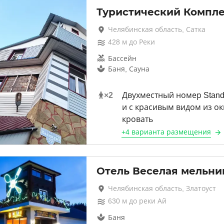
Туристический Компле
Челябинская область, Сатка
428
м до
Реки
Бассейн
Баня, Сауна
×
2
Двухместный номер Stand
и с красивым видом из о
кровать
+
4 варианта
размещения
Отель Веселая мельни
Челябинская область, Златоуст
630
м до
реки Ай
Баня