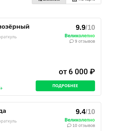
иозёрный
9.9
/10
юраткуль
9 отзывов
от 6 000 ₽
ПОДРОБНЕЕ
да
9.4
/10
юраткуль
10 отзывов