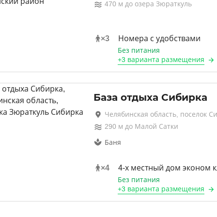
470
м до
озера Зюраткуль
×
3
Номера с удобствами
Без питания
+
3 варианта
размещения
База отдыха Сибирка
Челябинская область, поселок С
290
м до
Малой Сатки
Баня
×
4
4-х местный дом эконом к
Без питания
+
3 варианта
размещения