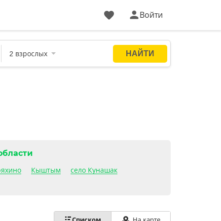
Войти
области
ряхино
Кыштым
село Кунашак
Списком
На карте