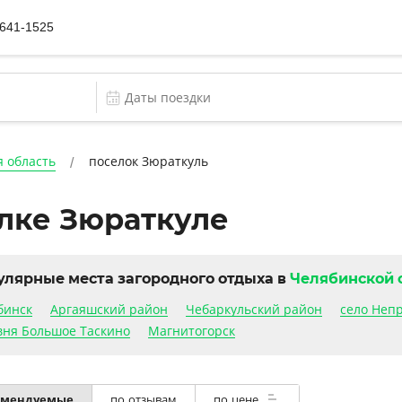
 641-1525
 область
поселок Зюраткуль
елке Зюраткуле
улярные места загородного отдыха в
Челябинской 
бинск
Аргаяшский район
Чебаркульский район
село Неп
вня Большое Таскино
Магнитогорск
омендуемые
по отзывам
по цене