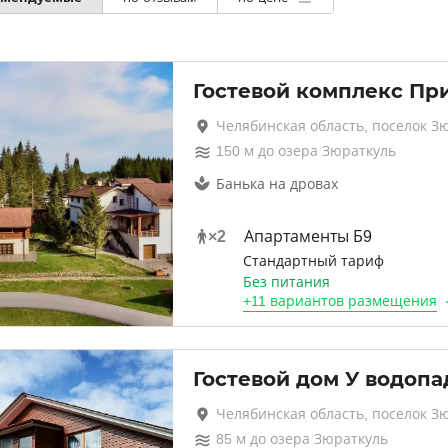
Гостевой комплекс Пр
Челябинская область, поселок З
150
м до
озера Зюраткуль
Банька на дровах
×
2
Апартаменты Б9
Стандартный тариф
Без питания
+
11 вариантов
размещения
Гостевой дом У водопа
Челябинская область, поселок З
85
м до
озера Зюраткуль