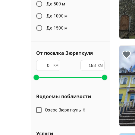
До 500 м
До 1000 м
До 1500 м
От поселка Зюраткуля
км
км
Водоемы поблизости
Озеро Зюраткуль
6
Услуги