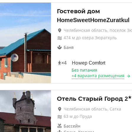
Гостевой дом
HomeSweetHomeZuratkul
Челябинская область, поселок З
474
м до
озера Зюраткуль
Баня
×
4
Номер Comfort
Без питания
+
4 варианта
размещения
★
Отель Старый Город
2
Челябинская область, Сатка
63
м до
Пруда
Бассейн