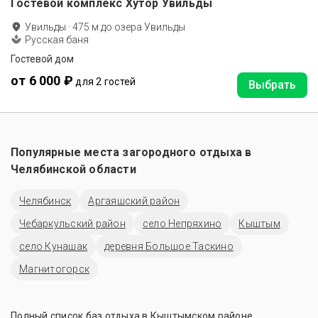
Гостевой комплекс Хутор Увильды
Увильды
·
475
м до
озера Увильды
Русская баня
Гостевой дом
от 6 000 ₽
для 2 гостей
Выбрать
Популярные места загородного отдыха в
Челябинской области
Челябинск
Аргаяшский район
Чебаркульский район
село Непряхино
Кыштым
село Кунашак
деревня Большое Таскино
Магнитогорск
Полный список баз отдыха в Кыштымском районе,